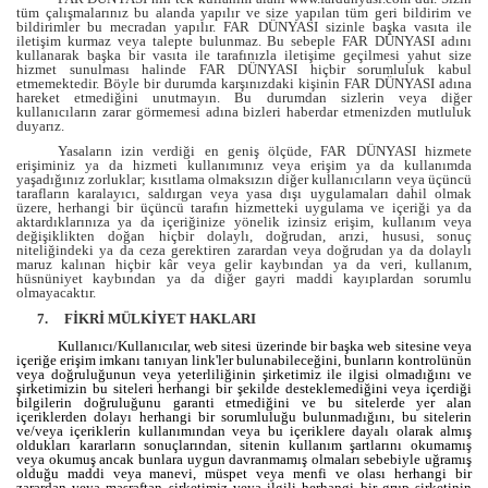
tüm çalışmalarınız bu alanda yapılır ve size yapılan tüm geri bildirim ve
bildirimler bu mecradan yapılır. FAR DÜNYASI sizinle başka vasıta ile
iletişim kurmaz veya talepte bulunmaz. Bu sebeple FAR DÜNYASI adını
kullanarak başka bir vasıta ile tarafınızla iletişime geçilmesi yahut size
hizmet sunulması halinde FAR DÜNYASI hiçbir sorumluluk kabul
etmemektedir. Böyle bir durumda karşınızdaki kişinin FAR DÜNYASI adına
hareket etmediğini unutmayın. Bu durumdan sizlerin veya diğer
kullanıcıların zarar görmemesi adına bizleri haberdar etmenizden mutluluk
duyarız.
Yasaların izin verdiği en geniş ölçüde, FAR DÜNYASI hizmete
erişiminiz ya da hizmeti kullanımınız veya erişim ya da kullanımda
yaşadığınız zorluklar; kısıtlama olmaksızın diğer kullanıcıların veya üçüncü
tarafların karalayıcı, saldırgan veya yasa dışı uygulamaları dahil olmak
üzere, herhangi bir üçüncü tarafın hizmetteki uygulama ve içeriği ya da
aktardıklarınıza ya da içeriğinize yönelik izinsiz erişim, kullanım veya
değişiklikten doğan hiçbir dolaylı, doğrudan, arızi, hususi, sonuç
niteliğindeki ya da ceza gerektiren zarardan veya doğrudan ya da dolaylı
maruz kalınan hiçbir kâr veya gelir kaybından ya da veri, kullanım,
hüsnüniyet kaybından ya da diğer gayri maddi kayıplardan sorumlu
olmayacaktır.
7.
FİKRİ MÜLKİYET HAKLARI
Kullanıcı/Kullanıcılar, web sitesi üzerinde bir başka web sitesine veya
içeriğe erişim imkanı tanıyan link'ler bulunabileceğini, bunların kontrolünün
veya doğruluğunun veya yeterliliğinin şirketimiz ile ilgisi olmadığını ve
şirketimizin bu siteleri herhangi bir şekilde desteklemediğini veya içerdiği
bilgilerin doğruluğunu garanti etmediğini ve bu sitelerde yer alan
içeriklerden dolayı herhangi bir sorumluluğu bulunmadığını, bu sitelerin
ve/veya içeriklerin kullanımından veya bu içeriklere dayalı olarak almış
oldukları kararların sonuçlarından, sitenin kullanım şartlarını okumamış
veya okumuş ancak bunlara uygun davranmamış olmaları sebebiyle uğramış
olduğu maddi veya manevi, müspet veya menfi ve olası herhangi bir
zarardan veya masraftan şirketimiz veya ilgili herhangi bir grup şirketinin