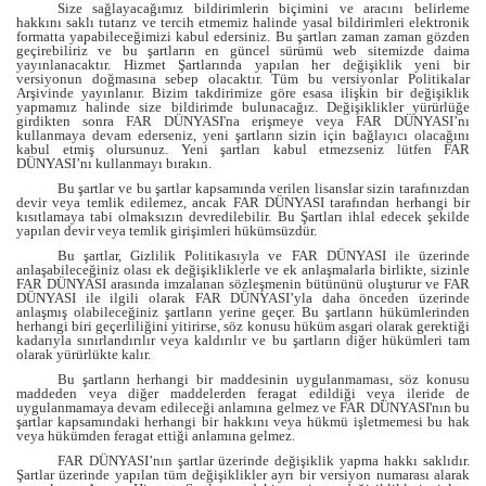
Size sağlayacağımız bildirimlerin biçimini ve aracını belirleme
hakkını saklı tutarız ve tercih etmemiz halinde yasal bildirimleri elektronik
formatta yapabileceğimizi kabul edersiniz. Bu şartları zaman zaman gözden
geçirebiliriz ve bu şartların en güncel sürümü web sitemizde daima
yayınlanacaktır. Hizmet Şartlarında yapılan her değişiklik yeni bir
versiyonun doğmasına sebep olacaktır. Tüm bu versiyonlar Politikalar
Arşivinde yayınlanır. Bizim takdirimize göre esasa ilişkin bir değişiklik
yapmamız halinde size bildirimde bulunacağız. Değişiklikler yürürlüğe
girdikten sonra FAR DÜNYASI'na erişmeye veya FAR DÜNYASI’nı
kullanmaya devam ederseniz, yeni şartların sizin için bağlayıcı olacağını
kabul etmiş olursunuz. Yeni şartları kabul etmezseniz lütfen FAR
DÜNYASI’nı kullanmayı bırakın.
Bu şartlar ve bu şartlar kapsamında verilen lisanslar sizin tarafınızdan
devir veya temlik edilemez, ancak FAR DÜNYASI tarafından herhangi bir
kısıtlamaya tabi olmaksızın devredilebilir. Bu Şartları ihlal edecek şekilde
yapılan devir veya temlik girişimleri hükümsüzdür.
Bu şartlar, Gizlilik Politikasıyla ve FAR DÜNYASI ile üzerinde
anlaşabileceğiniz olası ek değişikliklerle ve ek anlaşmalarla birlikte, sizinle
FAR DÜNYASI arasında imzalanan sözleşmenin bütününü oluşturur ve FAR
DÜNYASI ile ilgili olarak FAR DÜNYASI’yla daha önceden üzerinde
anlaşmış olabileceğiniz şartların yerine geçer. Bu şartların hükümlerinden
herhangi biri geçerliliğini yitirirse, söz konusu hüküm asgari olarak gerektiği
kadarıyla sınırlandırılır veya kaldırılır ve bu şartların diğer hükümleri tam
olarak yürürlükte kalır.
Bu şartların herhangi bir maddesinin uygulanmaması, söz konusu
maddeden veya diğer maddelerden feragat edildiği veya ileride de
uygulanmamaya devam edileceği anlamına gelmez ve FAR DÜNYASI'nın bu
şartlar kapsamındaki herhangi bir hakkını veya hükmü işletmemesi bu hak
veya hükümden feragat ettiği anlamına gelmez.
FAR DÜNYASI’nın şartlar üzerinde değişiklik yapma hakkı saklıdır.
Şartlar üzerinde yapılan tüm değişiklikler ayrı bir versiyon numarası alarak