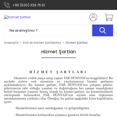
+90 (530) 329 75 51
Anasayfa
KVK ve Hizmet Şartlarımız
Hizmet Şartları
Hizmet Şartları
HİZMET ŞARTLARI
Otomotiv yedek parça satışı yapan FAR DÜNYASI’na hoşgeldiniz! Bu
sayfada sizlere web sitemizin ve yazılımımızın hizmet şartlarını
açıklamaktayız. Bu hizmet şartları, FAR DÜNYASI’nın çalışma şeklini,
şirketimizin tabi olduğu yasaları ve doğruluğuna her zaman inandığımız
belirli hususları yansıtır. Sonuç olarak bu hizmet şartları, siz hizmetlerimizle
etkileşimde bulunurken FAR DÜNYASI’nın sizinle olan ilişkisinin
tanımlanmasına yardımcı olur. Örneğin, bu şartlar aşağıdaki konu başlıklarını
içerir:
·
Hizmetlerimizi nasıl sunduğumuz ve geliştirdiğimiz
·
Hizmetlerimizi kullanırken uymanız gereken belirli kurallar