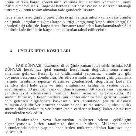
ürünü alırken kargo görevlisinin yanında kutu açılımı yapmadan ürünü
teslim almamalısınız. Kargo da herhangi bir hasar var ise hasar tespit tutanağı
tutturarak ürünü teslim almadan iade gönderebilirsiniz.
İade etmek istediğiniz ürün/ürünler ayıplı ve hata satıcı kaynaklı ise ürünler
anlaşmalı kargolarımız (aras kargo, yurtiçi kargo, mng kargo, sürat kargo) ile
gönderildiği taktirde, kargo ücreti firmamız tarafından karşılanmaktadır. Aksi
takdirde iade ürünlerin kargo ücreti alıcıdan tahsil edilecektir.
4.
ÜYELİK İPTAL KOŞULLARI
FAR DÜNYASI hesabınızı dilediğiniz zaman iptal edebilirsiniz. FAR
DÜNYASI hesabınızı iptal etmeniz hesabınızın doğrudan sona ermesi
anlamına gelmez. Hesap iptali bildiriminizi yapmanız halinde 30 gün
boyunca hesabınız dondurulur. Bu süre zarfında hesabınıza giriş yapmanız
halinde hesabınız e-posta adresinize gönderilecek doğrulama kodu ile
yeniden aktif hale gelir ve satın alımlarınıza kaldığınız yerden devam
edebilirsiniz. 30 günlük hesap dondurma süreniz bittikten sonra hesabınızı
yeniden aktif edemezsiniz. Yeniden hesap açmanız gerekmektedir. Bu
sürenin bitmesiyle hesabınızdaki tüm veriler anonim hale getirilir. Anonim
hale getirilen bilgilerinize başkasının sizi tanımlayıcı şekilde ulaşması
mümkün değildir. Verilerinizin anonim halde tutulma süresi 1 yıldır. 1 yıllık
sürenin dolmasıyla tüm verileriniz (meta verileriniz hariç) kalıcı olarak tüm
sistemlerden yok edilir.
Hesabınızdan veya kartınızdan mükerrer ödeme çekildiğini
düşünüyorsanız lütfen tarafımıza durumu bildirin. Mükerrer ödeme
durumlarında ödeme yapılan bedellerden mükerrer olanları kartınıza iade
edilecektir.