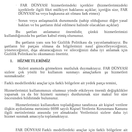
·
FAR DÜNYASI hizmetlerindeki içerikler (hizmetlerimizdeki
içeriklerle ilgili fikri mülkiyet haklarını açıklar; içeriğin size, FAR
DÜNYASI’na veya başkasına ait olması fark etmez)
·
Sorun veya anlaşmazlık durumunda (sahip olduğunuz diğer yasal
hakları ve bu şartların ihlal edilmesi halinde olacakları açıklar)
Bu şartları anlamanız önemlidir, çünkü hizmetlerimizi
kullandığınızda bu şartları kabul etmiş olursunuz.
Bu şartların yanı sıra bir Gizlilik Politikası da yayınlamaktayız. Bu
şartların bir parçası olmasa da bilgilerinizi nasıl güncelleyeceğinizi,
yöneteceğinizi, dışa aktaracağınızı ve sileceğinizi daha iyi anlamak için
Gizlilik Politikası'nı okumanızı öneririz.
1.
HİZMETLERİMİZ
Sizleri aramızda görmekten mutluluk duymaktayız. FAR DÜNYASI
sizlere çok yönlü bir kullanım sunmayı amaçlarken şu hizmetleri
sunmaktadır:
·
Farklı modellerdeki araçlar için farklı bölgelere ait yedek parça temini,
Hizmetlerimizi kullanımınızı olumsuz yönde etkileyen önemli değişiklikler
yaparsak ya da bir hizmeti sunmayı durdurursak size makul bir süre
öncesinden bildirimde bulunuruz.
Hizmetlerimizi kullanırken topladığımız tarafınıza ait kişisel verilere
ilişkin aydınlatma metnimiz 6698 sayılı Kişisel Verilerin Korunması Kanunu
ilgili metinlerimiz arasında yer almaktadır. Verilerinizi sizlere daha iyi
hizmet sunmak amacıyla toplamaktayız.
FAR DÜNYASI
Farklı
modellerdeki araçlar için farklı bölgelere ait