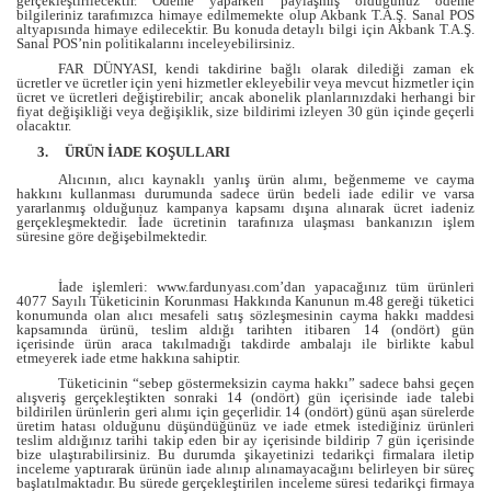
gerçekleştirilecektir. Ödeme yaparken paylaşmış olduğunuz ödeme
bilgileriniz tarafımızca himaye edilmemekte olup Akbank T.A.Ş. Sanal POS
altyapısında himaye edilecektir. Bu konuda detaylı bilgi için
Akbank T.A.Ş.
Sanal POS’nin politikalarını inceleyebilirsiniz.
FAR DÜNYASI, kendi takdirine bağlı olarak dilediği zaman ek
ücretler ve ücretler için yeni hizmetler ekleyebilir veya mevcut hizmetler için
ücret ve ücretleri değiştirebilir; ancak abonelik planlarınızdaki herhangi bir
fiyat değişikliği veya değişiklik, size bildirimi izleyen 30 gün içinde geçerli
olacaktır.
3.
ÜRÜN İADE KOŞULLARI
Alıcının, alıcı kaynaklı yanlış ürün alımı, beğenmeme ve cayma
hakkını kullanması durumunda sadece ürün bedeli iade edilir ve varsa
yararlanmış olduğunuz kampanya kapsamı dışına alınarak ücret iadeniz
gerçekleşmektedir. İade ücretinin tarafınıza ulaşması bankanızın işlem
süresine göre değişebilmektedir.
İade işlemleri: www.fardunyası.com’dan yapacağınız tüm ürünleri
4077 Sayılı Tüketicinin Korunması Hakkında Kanunun m.48 gereği tüketici
konumunda olan alıcı mesafeli satış sözleşmesinin cayma hakkı maddesi
kapsamında ürünü, teslim aldığı tarihten itibaren 14 (ondört) gün
içerisinde ürün araca takılmadığı takdirde ambalajı ile birlikte kabul
etmeyerek iade etme hakkına sahiptir.
Tüketicinin “sebep göstermeksizin cayma hakkı” sadece bahsi geçen
alışveriş gerçekleştikten sonraki 14 (ondört) gün içerisinde iade talebi
bildirilen ürünlerin geri alımı için geçerlidir. 14 (ondört) günü aşan sürelerde
üretim hatası olduğunu düşündüğünüz ve iade etmek istediğiniz ürünleri
teslim aldığınız tarihi takip eden bir ay içerisinde bildirip 7 gün içerisinde
bize ulaştırabilirsiniz. Bu durumda şikayetinizi tedarikçi firmalara iletip
inceleme yaptırarak ürünün iade alınıp alınamayacağını belirleyen bir süreç
başlatılmaktadır. Bu sürede gerçekleştirilen inceleme süresi tedarikçi firmaya