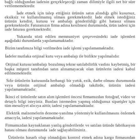
bağlı olduğundan iadenin gerçekleşeceği zaman dilimiyle ilgili net bir süre
verilememektedir.
İade etmek için talep ettiğiniz ürünün satın alındığı gibi kusursuz,
eksiksiz ve kullanılmamış olması gerekmektedir. İade etmek istediğiniz
ürünün kendisi, kutusu ve ambalajı gönderildiği gibi hatasız olması
gerekmektedir. Faturanızın firma adına kesilmesi durumunda, ürün iadesi için
iade faturası gerekmektedir.
Yukarıda sözü edilen memnuniyet çerçevesindeki iade işlemleri
aşağıdaki durumlarda yapılamamaktadır.
Bizim tarafımıza bilgi verilmeden iade işlemi yapılamamaktadır.
İadeler mutlaka orijinal kutu veya ambalajı ile birlikte yapılmalıdır.
Orijinal kutusu/ambalajı bozulmuş tekrar satılabilirlik vasfını kaybetmiş, bir
başka müşteri tarafından satın alınamayacak olan ürünlerin iadesi kabul
edilmemektedir.
Sıfır ürünlerin kutusunda herhangi bir yırtık, ezik, darbe olması durumunda
veya ürünün orijinal ambalajı olmadığı takdirde, ürünün iadesi
yapılamamaktadır.
İkinci el ürünlerde satın alım işlemleri öncesi firmamızdan fotoğraf, video ve
detaylı bilgi isteyiniz. Bunları istemeden yapmış olduğunuz siparişler için
tüm mesuliyet alıcıya aittir, iadesi yapılamamaktadır.
Elektrik malzemelerin deneme-yanılma yöntemiyle kullanılmasını önlemek
amacıyla, iadesi yapılamamaktadır.
Firmamızdan kaynaklanan yanlış gönderilerde ve satılan üründe fabrikasyon
hatası olması durumunda iade sağlayabilirsiniz.
Ürünlerin hasarlı olup olmadığını kontrol etmek adına kargo firmasından