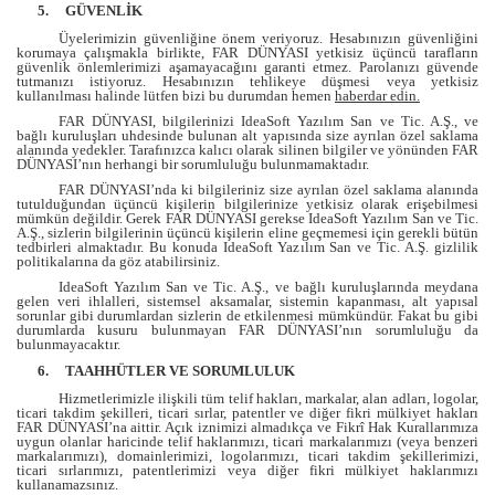
5.
GÜVENLİK
Üyelerimizin güvenliğine önem veriyoruz. Hesabınızın güvenliğini
korumaya çalışmakla birlikte, FAR DÜNYASI yetkisiz üçüncü tarafların
güvenlik önlemlerimizi aşamayacağını garanti etmez. Parolanızı güvende
tutmanızı istiyoruz. Hesabınızın tehlikeye düşmesi veya yetkisiz
kullanılması halinde lütfen bizi bu durumdan hemen
haberdar edin.
FAR DÜNYASI, bilgilerinizi IdeaSoft Yazılım San ve Tic. A.Ş., ve
bağlı kuruluşları uhdesinde bulunan alt yapısında size ayrılan özel saklama
alanında yedekler. Tarafınızca kalıcı olarak silinen bilgiler ve yönünden FAR
DÜNYASI’nın herhangi bir sorumluluğu bulunmamaktadır.
FAR DÜNYASI’nda ki bilgileriniz size ayrılan özel saklama alanında
tutulduğundan üçüncü kişilerin bilgilerinize yetkisiz olarak erişebilmesi
mümkün değildir. Gerek FAR DÜNYASI gerekse IdeaSoft Yazılım San ve Tic.
A.Ş., sizlerin bilgilerinin üçüncü kişilerin eline geçmemesi için gerekli bütün
tedbirleri almaktadır. Bu konuda IdeaSoft Yazılım San ve Tic. A.Ş. gizlilik
politikalarına da göz atabilirsiniz.
IdeaSoft Yazılım San ve Tic. A.Ş., ve bağlı kuruluşlarında meydana
gelen veri ihlalleri, sistemsel aksamalar, sistemin kapanması, alt yapısal
sorunlar gibi durumlardan sizlerin de etkilenmesi mümkündür. Fakat bu gibi
durumlarda kusuru bulunmayan FAR DÜNYASI’nın sorumluluğu da
bulunmayacaktır.
6.
TAAHHÜTLER VE SORUMLULUK
Hizmetlerimizle ilişkili tüm telif hakları, markalar, alan adları, logolar,
ticari takdim şekilleri, ticari sırlar, patentler ve diğer fikri mülkiyet hakları
FAR DÜNYASI’na aittir. Açık iznimizi almadıkça ve Fikrî Hak Kurallarımıza
uygun olanlar haricinde telif haklarımızı, ticari markalarımızı (veya benzeri
markalarımızı), domainlerimizi, logolarımızı, ticari takdim şekillerimizi,
ticari sırlarımızı, patentlerimizi veya diğer fikri mülkiyet haklarımızı
kullanamazsınız.