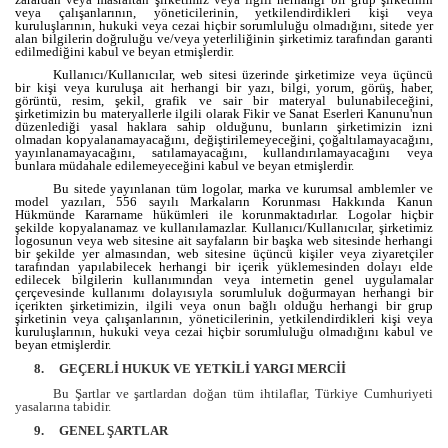
veya çalışanlarının, yöneticilerinin, yetkilendirdikleri kişi veya
kuruluşlarının, hukuki veya cezai hiçbir sorumluluğu olmadığını, sitede yer
alan bilgilerin doğruluğu ve/veya yeterliliğinin şirketimiz tarafından garanti
edilmediğini kabul ve beyan etmişlerdir.
Kullanıcı/Kullanıcılar, web sitesi üzerinde şirketimize veya üçüncü
bir kişi veya kuruluşa ait herhangi bir yazı, bilgi, yorum, görüş, haber,
görüntü, resim, şekil, grafik ve sair bir materyal bulunabileceğini,
şirketimizin bu materyallerle ilgili olarak Fikir ve Sanat Eserleri Kanunu'nun
düzenlediği yasal haklara sahip olduğunu, bunların şirketimizin izni
olmadan kopyalanamayacağını, değiştirilemeyeceğini, çoğaltılamayacağını,
yayınlanamayacağını, satılamayacağını, kullandırılamayacağını veya
bunlara müdahale edilemeyeceğini kabul ve beyan etmişlerdir.
Bu sitede yayınlanan tüm logolar, marka ve kurumsal amblemler ve
model yazıları, 556 sayılı Markaların Korunması Hakkında Kanun
Hükmünde Kararname hükümleri ile korunmaktadırlar. Logolar hiçbir
şekilde kopyalanamaz ve kullanılamazlar. Kullanıcı/Kullanıcılar, şirketimiz
logosunun veya web sitesine ait sayfaların bir başka web sitesinde herhangi
bir şekilde yer almasından, web sitesine üçüncü kişiler veya ziyaretçiler
tarafından yapılabilecek herhangi bir içerik yüklemesinden dolayı elde
edilecek bilgilerin kullanımından veya internetin genel uygulamalar
çerçevesinde kullanımı dolayısıyla sorumluluk doğurmayan herhangi bir
içerikten şirketimizin, ilgili veya onun bağlı olduğu herhangi bir grup
şirketinin veya çalışanlarının, yöneticilerinin, yetkilendirdikleri kişi veya
kuruluşlarının, hukuki veya cezai hiçbir sorumluluğu olmadığını kabul ve
beyan etmişlerdir.
8.
GEÇERLİ HUKUK VE YETKİLİ YARGI MERCİİ
Bu Şartlar ve şartlardan doğan tüm ihtilaflar, Türkiye Cumhuriyeti
yasalarına tabidir.
9.
GENEL ŞARTLAR