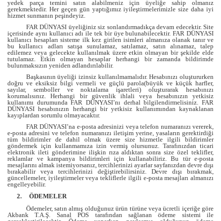
yedek parça temini satın alabilmeniz için üyeliğe sahip olmanız
gerekmektedir. Her geçen gün yaptığımız iyileştirmelerimizle size daha iyi
hizmet sunmanın peşindeyiz.
FAR DÜNYASI üyeliğiniz siz sonlandırmadıkça devam edecektir. Site
içerisinde aynı kullanıcı adı ile tek bir üye bulunabilecektir. FAR DÜNYASI
kullanıcı hesapları sisteme ilk kez girilen isimleri almanıza olanak tanır ve
bu kullanıcı adları satışa sunulamaz, satılamaz, satın alınamaz, talep
edilemez veya gelecekte kullanılmak üzere etkin olmayan bir şekilde elde
tutulamaz. Etkin olmayan hesaplar herhangi bir zamanda bildirimde
bulunmaksızın yeniden adlandırılabilir.
Başkasının üyeliği izinsiz kullanılmamalıdır. Hesabınızı oluştururken
doğru ve eksiksiz bilgi vermeli ve güçlü parola(büyük ve küçük harfler,
sayılar, semboller ve noktalama işaretleri) oluşturarak hesabınızı
korumalısınız. Herhangi bir güvenlik ihlali veya hesabınızın yetkisiz
kullanımı durumunda FAR DÜNYASI’nı derhal bilgilendirmelisiniz. FAR
DÜNYASI hesabınızın herhangi bir yetkisiz kullanımından kaynaklanan
kayıplardan sorumlu olmayacaktır.
FAR DÜNYASI’na e-posta adresinizi veya telefon numaranızı vererek,
e-posta adresini ve telefon numaranızı iletişim yerine, yasaların gerektirdiği
tüm bildirimler de dahil olmak üzere size hizmetle ilgili bildirimler
göndermek için kullanmamıza izin vermiş olursunuz. Tarafınızdan ticari
elektronik ileti gönderimine ilişkin rıza aldıktan sonra size özel teklifler,
reklamlar ve kampanya bildirimleri için kullanabiliriz. Bu tür e-posta
mesajlarını almak istemiyorsanız, tercihlerinizi ayarlar sayfanızdan devre dışı
bırakabilir veya tercihlerinizi değiştirebilirsiniz. Devre dışı bırakmak,
güncellemeler, iyileştirmeler veya tekliflerle ilgili e-posta mesajları almanızı
engelleyebilir.
2.
ÖDEMELER
Ödemeler, satın almış olduğunuz ürün türüne
veya ücretli içeriğe göre
Akbank T.A.Ş. Sanal POS
tarafından sağlanan ödeme sistemi ile