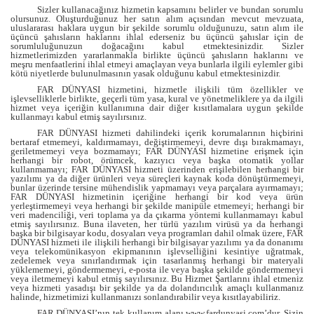
Sizler kullanacağınız hizmetin kapsamını belirler ve bundan sorumlu
olursunuz. Oluşturduğunuz her satın alım açısından mevcut mevzuata,
uluslararası haklara uygun bir şekilde sorumlu olduğunuzu, satın alım ile
üçüncü şahısların haklarını ihlal ederseniz bu üçüncü şahıslar için de
sorumluluğunuzun doğacağını kabul etmektesinizdir. Sizler
hizmetlerimizden yararlanmakla birlikte üçüncü şahısların haklarını ve
meşru menfaatlerini ihlal etmeyi amaçlayan veya bunlarla ilgili eylemler gibi
kötü niyetlerde bulunulmasının yasak olduğunu kabul etmektesinizdir.
FAR DÜNYASI hizmetini, hizmetle ilişkili tüm özellikler ve
işlevselliklerle birlikte, geçerli tüm yasa, kural ve yönetmeliklere ya da ilgili
hizmet veya içeriğin kullanımına dair diğer kısıtlamalara uygun şekilde
kullanmayı kabul etmiş sayılırsınız.
FAR DÜNYASI hizmeti dahilindeki içerik korumalarının hiçbirini
bertaraf etmemeyi, kaldırmamayı, değiştirmemeyi, devre dışı bırakmamayı,
geriletmemeyi veya bozmamayı; FAR DÜNYASI hizmetine erişmek için
herhangi bir robot, örümcek, kazıyıcı veya başka otomatik yollar
kullanmamayı; FAR DÜNYASI hizmeti üzerinden erişilebilen herhangi bir
yazılımı ya da diğer ürünleri veya süreçleri kaynak koda dönüştürmemeyi,
bunlar üzerinde tersine mühendislik yapmamayı veya parçalara ayırmamayı;
FAR DÜNYASI hizmetinin içeriğine herhangi bir kod veya ürün
yerleştirmemeyi veya herhangi bir şekilde manipüle etmemeyi; herhangi bir
veri madenciliği, veri toplama ya da çıkarma yöntemi kullanmamayı kabul
etmiş sayılırsınız. Buna ilaveten, her türlü yazılım virüsü ya da herhangi
başka bir bilgisayar kodu, dosyaları veya programları dahil olmak üzere, FAR
DÜNYASI hizmeti ile ilişkili herhangi bir bilgisayar yazılımı ya da donanımı
veya telekomünikasyon ekipmanının işlevselliğini kesintiye uğratmak,
zedelemek veya sınırlandırmak için tasarlanmış herhangi bir materyali
yüklememeyi, göndermemeyi, e-posta ile veya başka şekilde göndermemeyi
veya iletmemeyi kabul etmiş sayılırsınız. Bu Hizmet Şartlarını ihlal etmeniz
veya hizmeti yasadışı bir şekilde ya da dolandırıcılık amaçlı kullanmanız
halinde, hizmetimizi kullanmanızı sonlandırabilir veya kısıtlayabiliriz.
FAR DÜNYASI’nın tek kullanım alanı www.fardunyasi.com’dur. Sizin