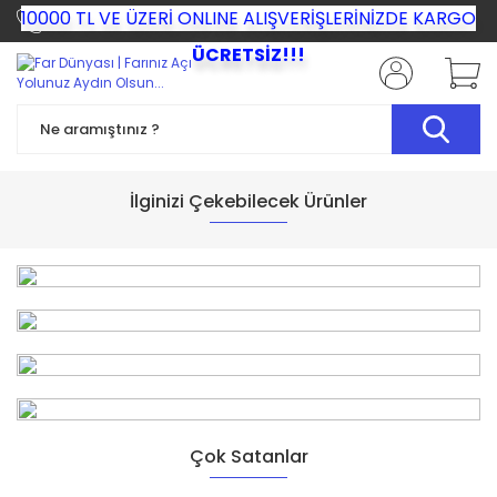
10000 TL VE ÜZERİ ONLINE ALIŞVERİŞLERİNİZDE KARGO
+90 (530) 329 75 51
ÜCRETSİZ!!!
İlginizi Çekebilecek Ürünler
Çok Satanlar