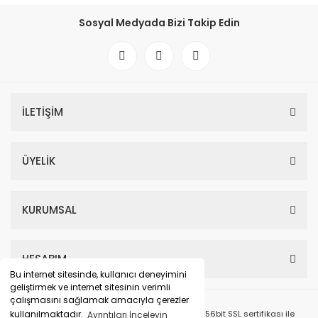
Sosyal Medyada Bizi Takip Edin
İLETİŞİM
HYUNDAI IONIC 3 FULL LED SAG FAR 26- ORIJINAL SIFIR 92102-GJ100
ÜYELİK
0,00 TL
KURUMSAL
HESABIM
Bu internet sitesinde, kullanıcı deneyimini
geliştirmek ve internet sitesinin verimli
çalışmasını sağlamak amacıyla çerezler
© Tüm Hakları Saklıdır. Kredi kartı bilgileriniz 256bit SSL sertifikası ile
kullanılmaktadır.
Ayrıntıları İnceleyin