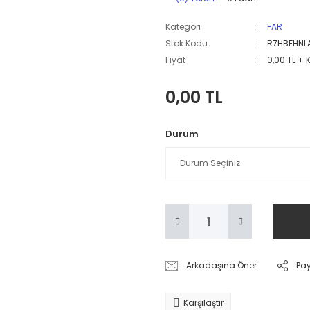
Kategori
FAR
Stok Kodu
R7HBFHNL
Fiyat
0,00 TL + 
0,00 TL
Durum
Arkadaşına Öner
Pa
Karşılaştır