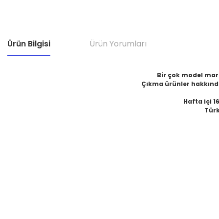
Ürün Bilgisi
Ürün Yorumları
Bir çok model marka
Çıkma ürünler hakkında
Hafta içi 1
Türk