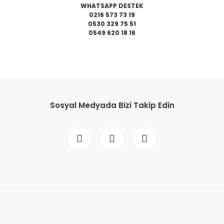
WHATSAPP DESTEK
0216 573 73 19
0530 329 75 51
0549 620 18 16
da yetersiz gördüğünüz noktaları öneri formunu kullanarak tarafımıza il
Bu ürüne ilk yorumu siz yapın!
Sosyal Medyada Bizi Takip Edin
Yorum Yaz