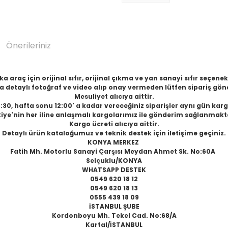
Önerileriniz
 araç için orijinal sıfır, orijinal çıkma ve yan sanayi sıfır seçen
 detaylı fotoğraf ve video alıp onay vermeden lütfen sipariş gön
Mesuliyet alıcıya aittir.
6:30, hafta sonu 12:00' a kadar vereceğiniz siparişler aynı gün karg
iye'nin her iline anlaşmalı kargolarımız ile gönderim sağlanmakt
Kargo ücreti alıcıya aittir.
Detaylı ürün kataloğumuz ve teknik destek için iletişime geçiniz.
KONYA MERKEZ
Fatih Mh. Motorlu Sanayi Çarşısı Meydan Ahmet Sk. No:60A
Selçuklu/KONYA
WHATSAPP DESTEK
0549 620 18 12
0549 620 18 13
0555 439 18 09
İSTANBUL ŞUBE
Kordonboyu Mh. Tekel Cad. No:68/A
Kartal/İSTANBUL