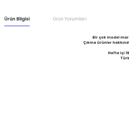
Ürün Bilgisi
Ürün Yorumları
Bir çok model marka
Çıkma ürünler hakkında
Hafta içi 1
Türk