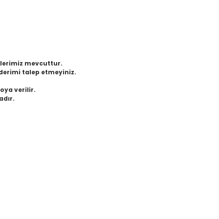
eklerimiz mevcuttur.
derimi talep etmeyiniz.
oya verilir.
adır.