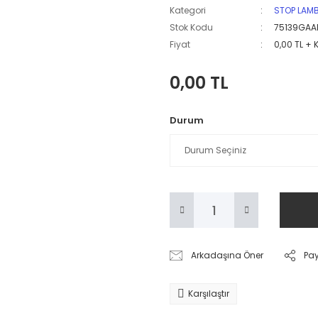
Kategori
STOP LAM
Stok Kodu
75139GAA
Fiyat
0,00 TL + 
0,00 TL
Durum
Arkadaşına Öner
Pa
Karşılaştır