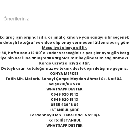
Önerileriniz
 araç için orijinal sıfır, orijinal çıkma ve yan sanayi sıfır seçen
 detaylı fotoğraf ve video alıp onay vermeden lütfen sipariş gön
Mesuliyet alıcıya aittir.
6:30, hafta sonu 12:00' a kadar vereceğiniz siparişler aynı gün karg
iye'nin her iline anlaşmalı kargolarımız ile gönderim sağlanmakt
Kargo ücreti alıcıya aittir.
Detaylı ürün kataloğumuz ve teknik destek için iletişime geçiniz.
KONYA MERKEZ
Fatih Mh. Motorlu Sanayi Çarşısı Meydan Ahmet Sk. No:60A
Selçuklu/KONYA
WHATSAPP DESTEK
0549 620 18 12
0549 620 18 13
0555 439 18 09
İSTANBUL ŞUBE
Kordonboyu Mh. Tekel Cad. No:68/A
Kartal/İSTANBUL
WHATSAPP DESTEK