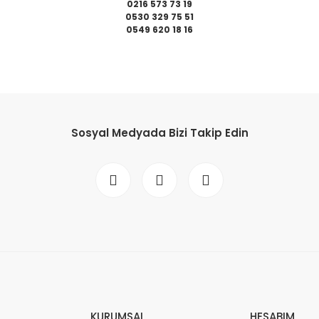
0216 573 73 19
0530 329 75 51
0549 620 18 16
da yetersiz gördüğünüz noktaları öneri formunu kullanarak tarafımıza il
Bu ürüne ilk yorumu siz yapın!
Sosyal Medyada Bizi Takip Edin
Yorum Yaz
Gönder
KURUMSAL
HESABIM