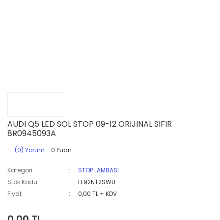
AUDI Q5 LED SOL STOP 09-12 ORIJINAL SIFIR
8R0945093A
(0) Yorum
- 0 Puan
Kategori
STOP LAMBASI
Stok Kodu
LE92NT2SWU
Fiyat
0,00 TL + KDV
0,00 TL