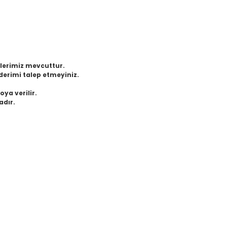
eklerimiz mevcuttur.
derimi talep etmeyiniz.
oya verilir.
adır.