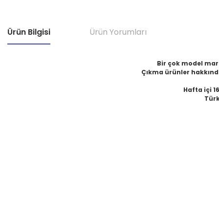
Ürün Bilgisi
Ürün Yorumları
Bir çok model marka
Çıkma ürünler hakkında
Hafta içi 1
Türk