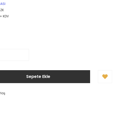
BASI
ZK
 + KDV
Sepete Ekle
ylaş