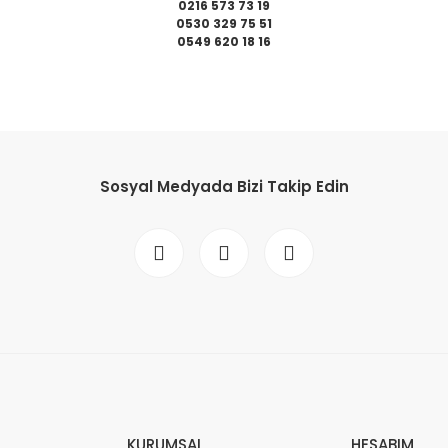
0216 573 73 19
0530 329 75 51
0549 620 18 16
da yetersiz gördüğünüz noktaları öneri formunu kullanarak tarafımıza il
Bu ürüne ilk yorumu siz yapın!
Sosyal Medyada Bizi Takip Edin
Yorum Yaz
Gönder
KURUMSAL
HESABIM