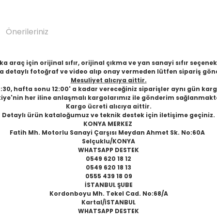
Önerileriniz
 araç için orijinal sıfır, orijinal çıkma ve yan sanayi sıfır seçen
 detaylı fotoğraf ve video alıp onay vermeden lütfen sipariş gön
Mesuliyet alıcıya aittir.
6:30, hafta sonu 12:00' a kadar vereceğiniz siparişler aynı gün karg
iye'nin her iline anlaşmalı kargolarımız ile gönderim sağlanmakt
Kargo ücreti alıcıya aittir.
Detaylı ürün kataloğumuz ve teknik destek için iletişime geçiniz.
KONYA MERKEZ
Fatih Mh. Motorlu Sanayi Çarşısı Meydan Ahmet Sk. No:60A
Selçuklu/KONYA
WHATSAPP DESTEK
0549 620 18 12
0549 620 18 13
0555 439 18 09
İSTANBUL ŞUBE
Kordonboyu Mh. Tekel Cad. No:68/A
Kartal/İSTANBUL
WHATSAPP DESTEK