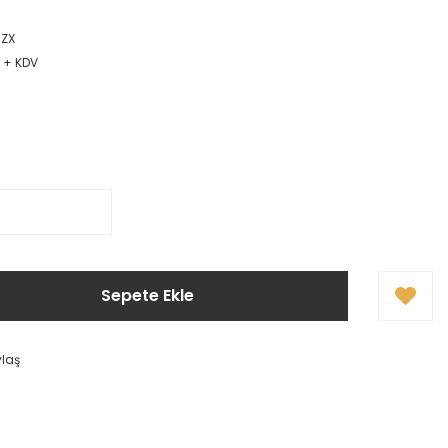
ZX
R + KDV
Sepete Ekle
ylaş