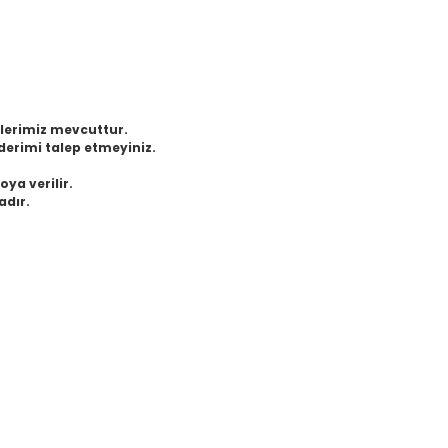
eklerimiz mevcuttur.
derimi talep etmeyiniz.
oya verilir.
adır.