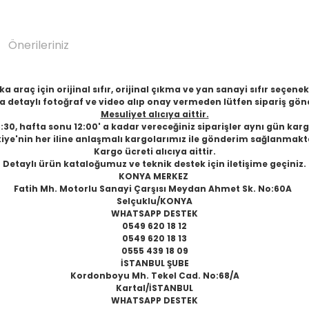
Önerileriniz
 araç için orijinal sıfır, orijinal çıkma ve yan sanayi sıfır seçen
 detaylı fotoğraf ve video alıp onay vermeden lütfen sipariş gön
Mesuliyet alıcıya aittir.
6:30, hafta sonu 12:00' a kadar vereceğiniz siparişler aynı gün karg
iye'nin her iline anlaşmalı kargolarımız ile gönderim sağlanmakt
Kargo ücreti alıcıya aittir.
Detaylı ürün kataloğumuz ve teknik destek için iletişime geçiniz.
KONYA MERKEZ
Fatih Mh. Motorlu Sanayi Çarşısı Meydan Ahmet Sk. No:60A
Selçuklu/KONYA
WHATSAPP DESTEK
0549 620 18 12
0549 620 18 13
0555 439 18 09
İSTANBUL ŞUBE
Kordonboyu Mh. Tekel Cad. No:68/A
Kartal/İSTANBUL
WHATSAPP DESTEK