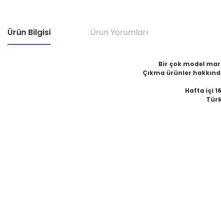
Ürün Bilgisi
Ürün Yorumları
Bir çok model marka
Çıkma ürünler hakkında
Hafta içi 1
Türk