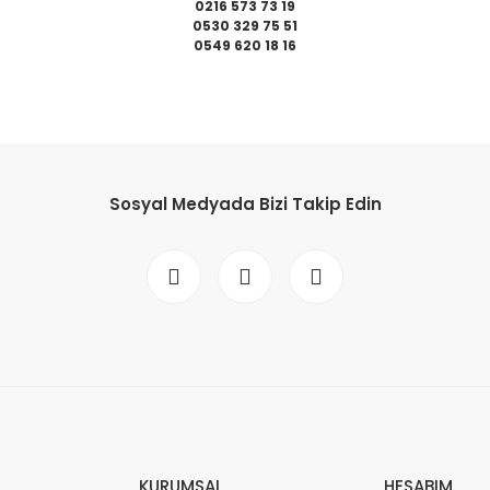
0216 573 73 19
0530 329 75 51
0549 620 18 16
da yetersiz gördüğünüz noktaları öneri formunu kullanarak tarafımıza il
Bu ürüne ilk yorumu siz yapın!
Sosyal Medyada Bizi Takip Edin
Yorum Yaz
Gönder
KURUMSAL
HESABIM