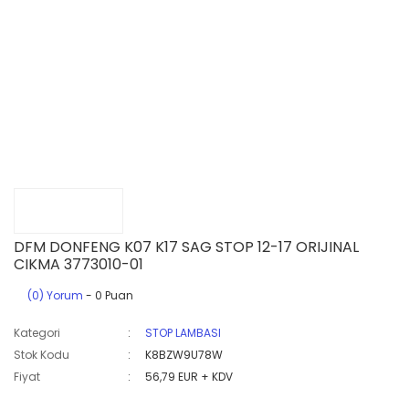
DFM DONFENG K07 K17 SAG STOP 12-17 ORIJINAL
CIKMA 3773010-01
(0) Yorum
- 0 Puan
Kategori
STOP LAMBASI
Stok Kodu
K8BZW9U78W
Fiyat
56,79 EUR + KDV