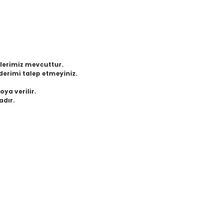
eklerimiz mevcuttur.
derimi talep etmeyiniz.
oya verilir.
adır.