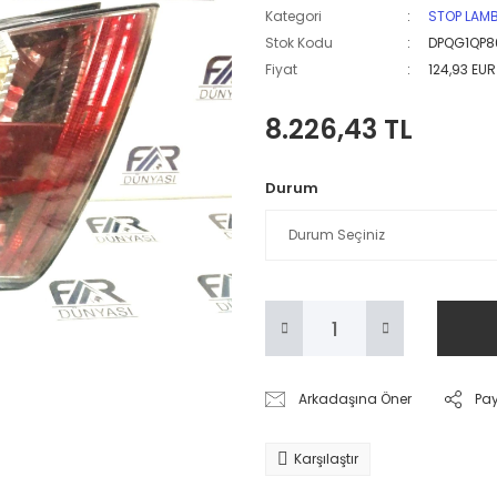
Kategori
STOP LAM
Stok Kodu
DPQG1QP8
Fiyat
124,93 EU
8.226,43 TL
Durum
Arkadaşına Öner
Pa
Karşılaştır