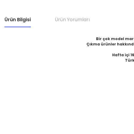
Ürün Bilgisi
Ürün Yorumları
Bir çok model marka
Çıkma ürünler hakkında
Hafta içi 1
Türk