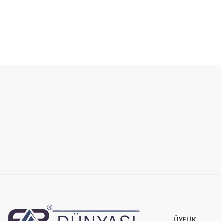
Bu ürünün fiyat bilgisi, resim, ürün açıklamalarında ve diğer konular
Görüş ve önerileriniz için teşekkür ederiz.
Ürün resmi kalitesiz, bozuk veya görüntülenemiyor.
Ürün açıklamasında eksik bilgiler bulunuyor.
Ürün bilgilerinde hatalar bulunuyor.
Ürün fiyatı diğer sitelerden daha pahalı.
Bu ürüne benzer farklı alternatifler olmalı.
ÜYELİK