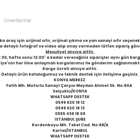
Önerileriniz
 araç için orijinal sıfır, orijinal çıkma ve yan sanayi sıfır seçen
 detaylı fotoğraf ve video alıp onay vermeden lütfen sipariş gön
Mesuliyet alıcıya aittir.
6:30, hafta sonu 12:00' a kadar vereceğiniz siparişler aynı gün karg
iye'nin her iline anlaşmalı kargolarımız ile gönderim sağlanmakt
Kargo ücreti alıcıya aittir.
Detaylı ürün kataloğumuz ve teknik destek için iletişime geçiniz.
KONYA MERKEZ
Fatih Mh. Motorlu Sanayi Çarşısı Meydan Ahmet Sk. No:60A
Selçuklu/KONYA
WHATSAPP DESTEK
0549 620 18 12
0549 620 18 13
0555 439 18 09
İSTANBUL ŞUBE
Kordonboyu Mh. Tekel Cad. No:68/A
Kartal/İSTANBUL
WHATSAPP DESTEK