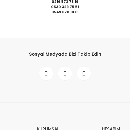
0216 573 73 19
0530 329 75 51
0549 620 18 16
da yetersiz gördüğünüz noktaları öneri formunu kullanarak tarafımıza il
Bu ürüne ilk yorumu siz yapın!
Sosyal Medyada Bizi Takip Edin
Yorum Yaz
Gönder
KURUMSAL
HESABIM