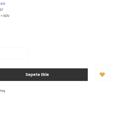
BASI
67
R + KDV
Sepete Ekle
ylaş