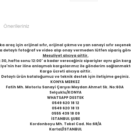
Önerileriniz
 araç için orijinal sıfır, orijinal çıkma ve yan sanayi sıfır seçen
 detaylı fotoğraf ve video alıp onay vermeden lütfen sipariş gön
Mesuliyet alıcıya aittir.
6:30, hafta sonu 12:00' a kadar vereceğiniz siparişler aynı gün karg
iye'nin her iline anlaşmalı kargolarımız ile gönderim sağlanmakt
Kargo ücreti alıcıya aittir.
Detaylı ürün kataloğumuz ve teknik destek için iletişime geçiniz.
KONYA MERKEZ
Fatih Mh. Motorlu Sanayi Çarşısı Meydan Ahmet Sk. No:60A
Selçuklu/KONYA
WHATSAPP DESTEK
0549 620 18 12
0549 620 18 13
0555 439 18 09
İSTANBUL ŞUBE
Kordonboyu Mh. Tekel Cad. No:68/A
Kartal/İSTANBUL