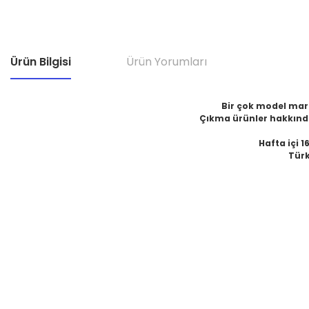
Ürün Bilgisi
Ürün Yorumları
Bir çok model marka
Çıkma ürünler hakkında
Hafta içi 1
Türk