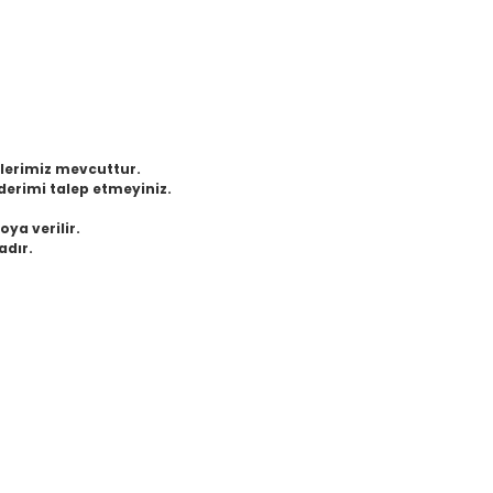
eklerimiz mevcuttur.
derimi talep etmeyiniz.
oya verilir.
adır.