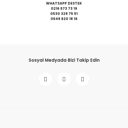
WHATSAPP DESTEK
0216 573 73 19
0530 329 75 51
0549 620 18 16
da yetersiz gördüğünüz noktaları öneri formunu kullanarak tarafımıza il
Bu ürüne ilk yorumu siz yapın!
Sosyal Medyada Bizi Takip Edin
Yorum Yaz