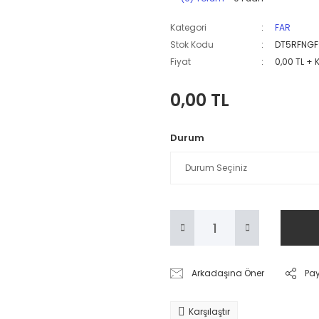
Kategori
FAR
Stok Kodu
DT5RFNGF
Fiyat
0,00 TL + 
0,00 TL
Durum
Arkadaşına Öner
Pa
Karşılaştır