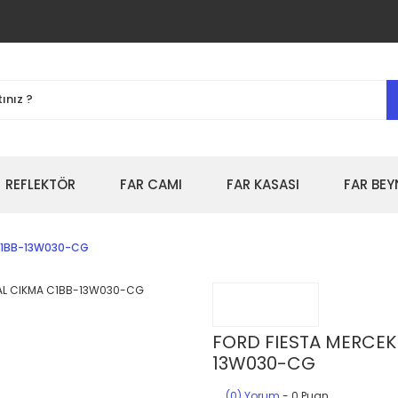
REFLEKTÖR
FAR CAMI
FAR KASASI
FAR BEY
A C1BB-13W030-CG
FORD FIESTA MERCEKL
13W030-CG
(0) Yorum
- 0 Puan