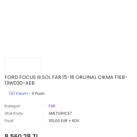
FORD FOCUS III SOL FAR 15-18 ORIJINAL CIKMA F1EB-
13W030-AEB
(0) Yorum
- 0 Puan
Kategori
FAR
Stok Kodu
AMLTU3HCE7
Fiyat
130,00 EUR + KDV
8.560,28 TL