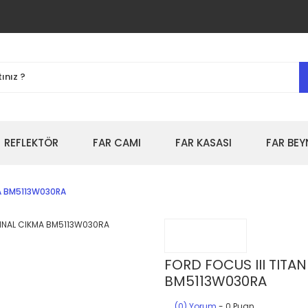
REFLEKTÖR
FAR CAMI
FAR KASASI
FAR BEY
KMA BM5113W030RA
FORD FOCUS III TITAN
BM5113W030RA
(0) Yorum
- 0 Puan