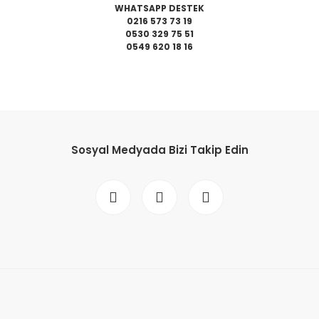
WHATSAPP DESTEK
0216 573 73 19
0530 329 75 51
0549 620 18 16
da yetersiz gördüğünüz noktaları öneri formunu kullanarak tarafımıza il
Bu ürüne ilk yorumu siz yapın!
Sosyal Medyada Bizi Takip Edin
Yorum Yaz