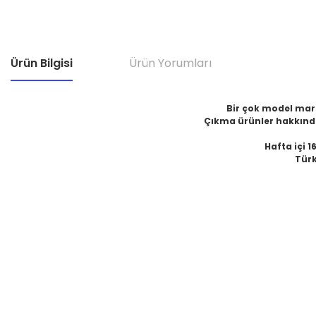
Ürün Bilgisi
Ürün Yorumları
Bir çok model marka
Çıkma ürünler hakkında
Hafta içi 1
Türk