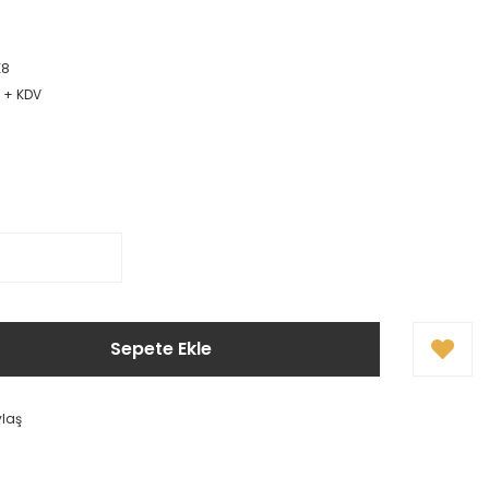
K8
R + KDV
Sepete Ekle
ylaş