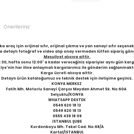
Önerileriniz
 araç için orijinal sıfır, orijinal çıkma ve yan sanayi sıfır seçen
 detaylı fotoğraf ve video alıp onay vermeden lütfen sipariş gön
Mesuliyet alıcıya aittir.
6:30, hafta sonu 12:00' a kadar vereceğiniz siparişler aynı gün karg
iye'nin her iline anlaşmalı kargolarımız ile gönderim sağlanmakt
Kargo ücreti alıcıya aittir.
Detaylı ürün kataloğumuz ve teknik destek için iletişime geçiniz.
KONYA MERKEZ
Fatih Mh. Motorlu Sanayi Çarşısı Meydan Ahmet Sk. No:60A
Selçuklu/KONYA
WHATSAPP DESTEK
0549 620 18 12
0549 620 18 13
0555 439 18 09
İSTANBUL ŞUBE
Kordonboyu Mh. Tekel Cad. No:68/A
Kartal/İSTANBUL