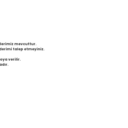
eklerimiz mevcuttur.
derimi talep etmeyiniz.
oya verilir.
adır.