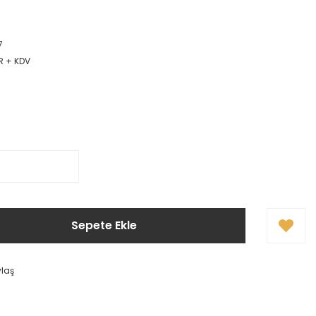
7
R + KDV
Sepete Ekle
ylaş