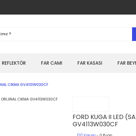
REFLEKTÖR
FAR CAMI
FAR KASASI
FAR BEY
IJINAL CIKMA GV4113W030CF
FORD KUGA II LED (SA
GV4113W030CF
(0) Yorum
- 0 Puan