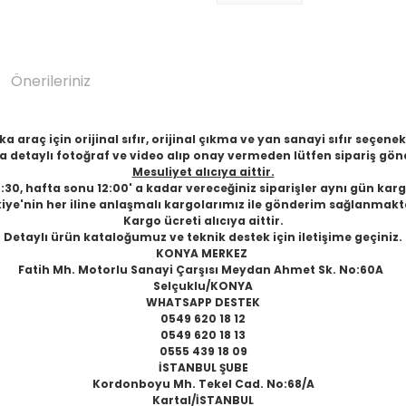
Önerileriniz
 araç için orijinal sıfır, orijinal çıkma ve yan sanayi sıfır seçen
 detaylı fotoğraf ve video alıp onay vermeden lütfen sipariş gön
Mesuliyet alıcıya aittir.
6:30, hafta sonu 12:00' a kadar vereceğiniz siparişler aynı gün karg
iye'nin her iline anlaşmalı kargolarımız ile gönderim sağlanmakt
Kargo ücreti alıcıya aittir.
Detaylı ürün kataloğumuz ve teknik destek için iletişime geçiniz.
KONYA MERKEZ
Fatih Mh. Motorlu Sanayi Çarşısı Meydan Ahmet Sk. No:60A
Selçuklu/KONYA
WHATSAPP DESTEK
0549 620 18 12
0549 620 18 13
0555 439 18 09
İSTANBUL ŞUBE
Kordonboyu Mh. Tekel Cad. No:68/A
Kartal/İSTANBUL