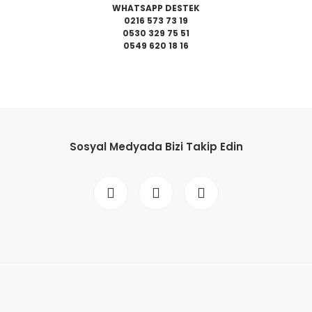
WHATSAPP DESTEK
0216 573 73 19
0530 329 75 51
0549 620 18 16
da yetersiz gördüğünüz noktaları öneri formunu kullanarak tarafımıza il
Bu ürüne ilk yorumu siz yapın!
Sosyal Medyada Bizi Takip Edin
Yorum Yaz