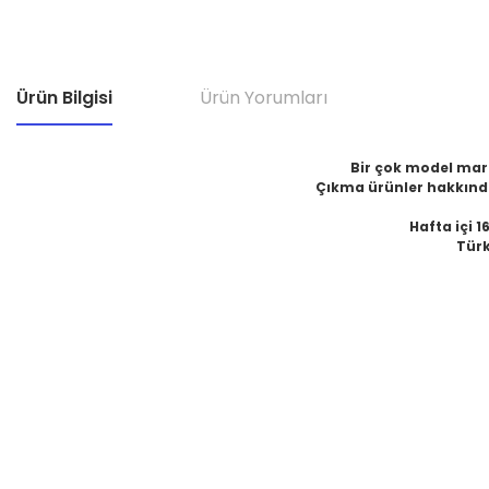
Ürün Bilgisi
Ürün Yorumları
Bir çok model marka
Çıkma ürünler hakkında
Hafta içi 1
Türk