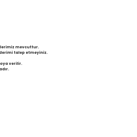
eklerimiz mevcuttur.
derimi talep etmeyiniz.
oya verilir.
adır.