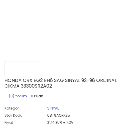
HONDA CRX EG2 EH6 SAG SINYAL 92-98 ORIJINAL
CIKMA 33300SR2A02
(0) Yorum
- 0 Puan
Kategori
SİNYAL
Stok Kodu
6BT9AQXK35
Fiyat
21,14 EUR + KDV