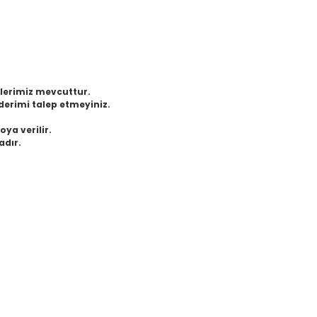
eklerimiz mevcuttur.
derimi talep etmeyiniz.
oya verilir.
adır.