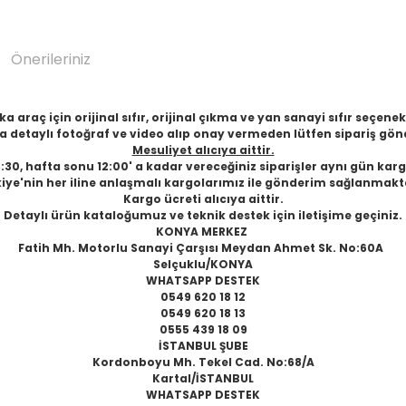
Önerileriniz
 araç için orijinal sıfır, orijinal çıkma ve yan sanayi sıfır seçen
 detaylı fotoğraf ve video alıp onay vermeden lütfen sipariş gön
Mesuliyet alıcıya aittir.
6:30, hafta sonu 12:00' a kadar vereceğiniz siparişler aynı gün karg
iye'nin her iline anlaşmalı kargolarımız ile gönderim sağlanmakt
Kargo ücreti alıcıya aittir.
Detaylı ürün kataloğumuz ve teknik destek için iletişime geçiniz.
KONYA MERKEZ
Fatih Mh. Motorlu Sanayi Çarşısı Meydan Ahmet Sk. No:60A
Selçuklu/KONYA
WHATSAPP DESTEK
0549 620 18 12
0549 620 18 13
0555 439 18 09
İSTANBUL ŞUBE
Kordonboyu Mh. Tekel Cad. No:68/A
Kartal/İSTANBUL
WHATSAPP DESTEK