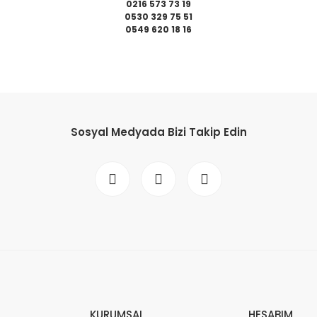
0216 573 73 19
0530 329 75 51
0549 620 18 16
da yetersiz gördüğünüz noktaları öneri formunu kullanarak tarafımıza il
Bu ürüne ilk yorumu siz yapın!
Sosyal Medyada Bizi Takip Edin
Yorum Yaz
Gönder
KURUMSAL
HESABIM