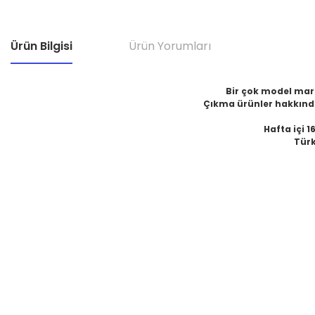
Ürün Bilgisi
Ürün Yorumları
Bir çok model marka
Çıkma ürünler hakkında
Hafta içi 1
Türk