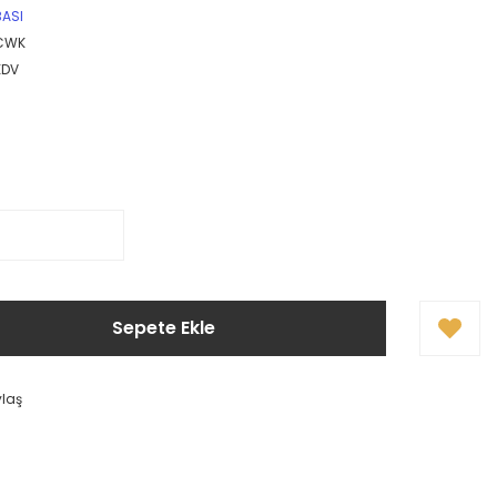
BASI
CWK
KDV
Sepete Ekle
ylaş