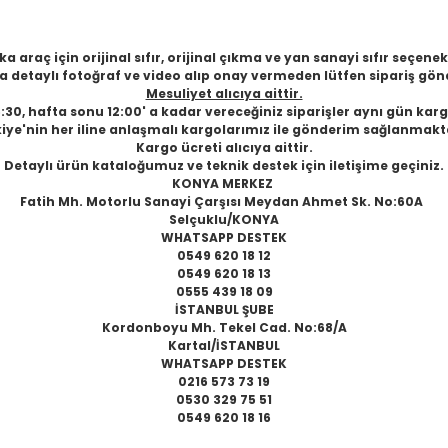
 araç için orijinal sıfır, orijinal çıkma ve yan sanayi sıfır seçen
 detaylı fotoğraf ve video alıp onay vermeden lütfen sipariş gön
Mesuliyet alıcıya aittir.
6:30, hafta sonu 12:00' a kadar vereceğiniz siparişler aynı gün karg
iye'nin her iline anlaşmalı kargolarımız ile gönderim sağlanmakt
Kargo ücreti alıcıya aittir.
Detaylı ürün kataloğumuz ve teknik destek için iletişime geçiniz.
KONYA MERKEZ
Fatih Mh. Motorlu Sanayi Çarşısı Meydan Ahmet Sk. No:60A
Selçuklu/KONYA
WHATSAPP DESTEK
0549 620 18 12
0549 620 18 13
0555 439 18 09
İSTANBUL ŞUBE
Kordonboyu Mh. Tekel Cad. No:68/A
Kartal/İSTANBUL
WHATSAPP DESTEK
0216 573 73 19
0530 329 75 51
0549 620 18 16