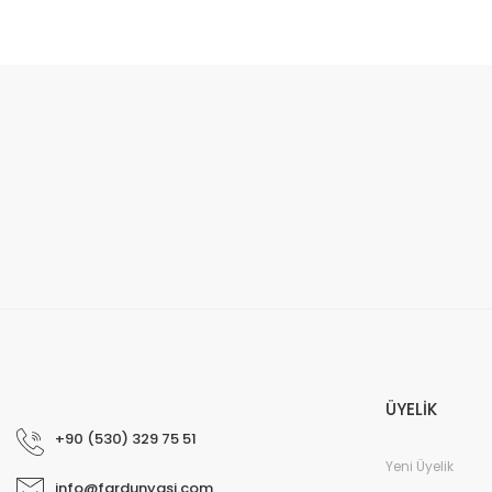
Bu ürünün fiyat bilgisi, resim, ürün açıklamalarında ve diğer konular
Görüş ve önerileriniz için teşekkür ederiz.
Ürün resmi kalitesiz, bozuk veya görüntülenemiyor.
Ürün açıklamasında eksik bilgiler bulunuyor.
Ürün bilgilerinde hatalar bulunuyor.
Ürün fiyatı diğer sitelerden daha pahalı.
Bu ürüne benzer farklı alternatifler olmalı.
ÜYELİK
+90 (530) 329 75 51
Yeni Üyelik
info@fardunyasi.com