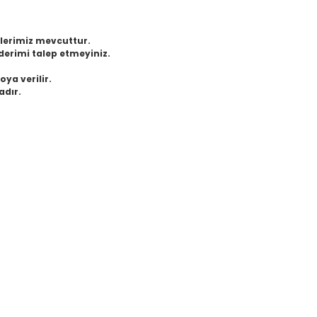
eklerimiz mevcuttur.
derimi talep etmeyiniz.
oya verilir.
adır.