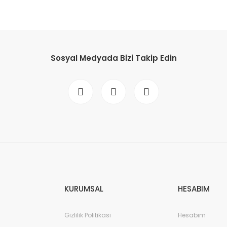
da yetersiz gördüğünüz noktaları öneri formunu kullanarak tarafımıza il
Bu ürüne ilk yorumu siz yapın!
Sosyal Medyada Bizi Takip Edin
Yorum Yaz
Gönder
KURUMSAL
HESABIM
Gizlilik Politikası
Hesabım