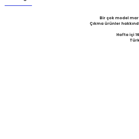
Bir çok model marka
Çıkma ürünler hakkında
Hafta içi 1
Türk