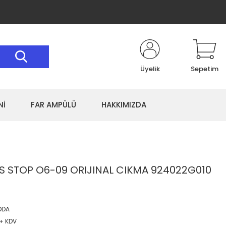
Üyelik
Sepetim
Nİ
FAR AMPÜLÜ
HAKKIMIZDA
IS STOP O6-09 ORIJINAL CIKMA 924022G010
DDA
 + KDV