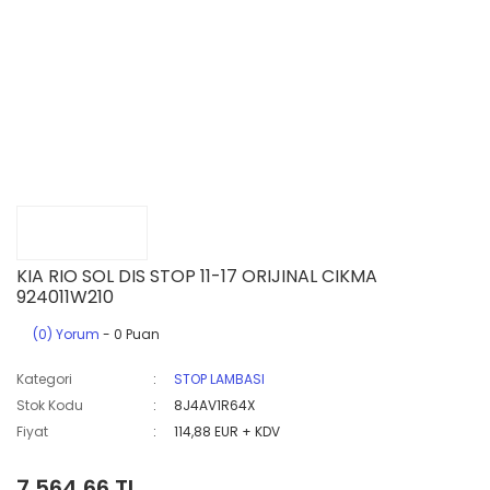
KIA RIO SOL DIS STOP 11-17 ORIJINAL CIKMA
924011W210
(0) Yorum
- 0 Puan
Kategori
STOP LAMBASI
Stok Kodu
8J4AV1R64X
Fiyat
114,88 EUR + KDV
7.564,66 TL