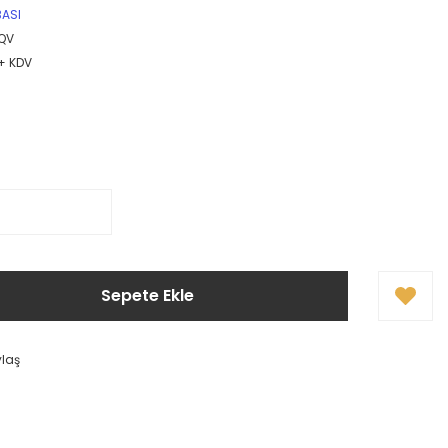
BASI
QV
 + KDV
Sepete Ekle
ylaş