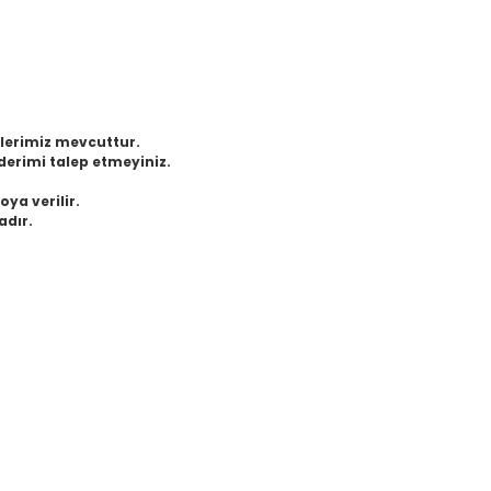
eklerimiz mevcuttur.
derimi talep etmeyiniz.
oya verilir.
adır.