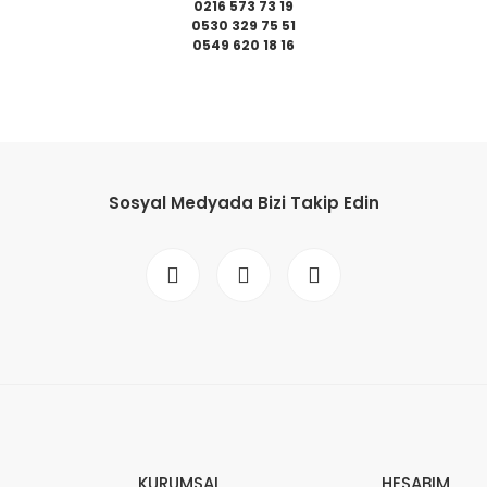
0216 573 73 19
0530 329 75 51
0549 620 18 16
da yetersiz gördüğünüz noktaları öneri formunu kullanarak tarafımıza il
Bu ürüne ilk yorumu siz yapın!
Sosyal Medyada Bizi Takip Edin
Yorum Yaz
Gönder
KURUMSAL
HESABIM