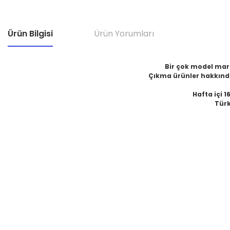
Ürün Bilgisi
Ürün Yorumları
Bir çok model marka
Çıkma ürünler hakkında
Hafta içi 1
Türk