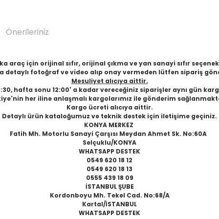
Önerileriniz
 araç için orijinal sıfır, orijinal çıkma ve yan sanayi sıfır seçen
 detaylı fotoğraf ve video alıp onay vermeden lütfen sipariş gön
Mesuliyet alıcıya aittir.
6:30, hafta sonu 12:00' a kadar vereceğiniz siparişler aynı gün karg
iye'nin her iline anlaşmalı kargolarımız ile gönderim sağlanmakt
Kargo ücreti alıcıya aittir.
Detaylı ürün kataloğumuz ve teknik destek için iletişime geçiniz.
KONYA MERKEZ
Fatih Mh. Motorlu Sanayi Çarşısı Meydan Ahmet Sk. No:60A
Selçuklu/KONYA
WHATSAPP DESTEK
0549 620 18 12
0549 620 18 13
0555 439 18 09
İSTANBUL ŞUBE
Kordonboyu Mh. Tekel Cad. No:68/A
Kartal/İSTANBUL
WHATSAPP DESTEK