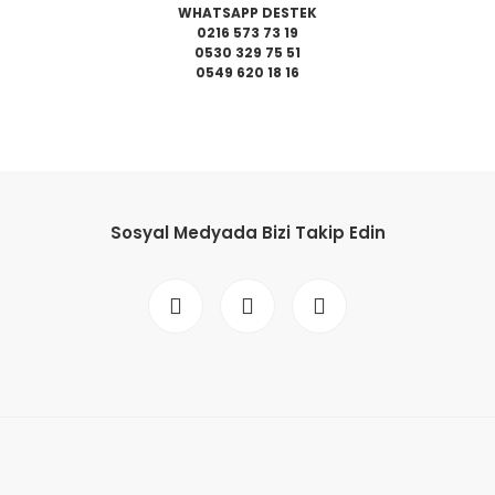
WHATSAPP DESTEK
0216 573 73 19
0530 329 75 51
0549 620 18 16
da yetersiz gördüğünüz noktaları öneri formunu kullanarak tarafımıza il
Bu ürüne ilk yorumu siz yapın!
Sosyal Medyada Bizi Takip Edin
Yorum Yaz