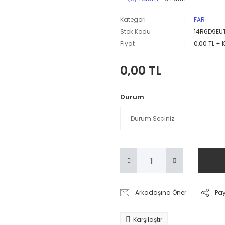
Kategori
FAR
Stok Kodu
14R6D9EU
Fiyat
0,00 TL + 
0,00 TL
Durum
Arkadaşına Öner
Pa
Karşılaştır