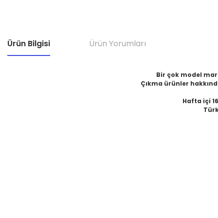
Ürün Bilgisi
Ürün Yorumları
Bir çok model marka
Çıkma ürünler hakkında
Hafta içi 1
Türk