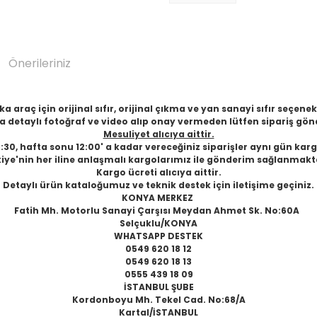
Önerileriniz
 araç için orijinal sıfır, orijinal çıkma ve yan sanayi sıfır seçen
 detaylı fotoğraf ve video alıp onay vermeden lütfen sipariş gön
Mesuliyet alıcıya aittir.
6:30, hafta sonu 12:00' a kadar vereceğiniz siparişler aynı gün karg
iye'nin her iline anlaşmalı kargolarımız ile gönderim sağlanmakt
Kargo ücreti alıcıya aittir.
Detaylı ürün kataloğumuz ve teknik destek için iletişime geçiniz.
KONYA MERKEZ
Fatih Mh. Motorlu Sanayi Çarşısı Meydan Ahmet Sk. No:60A
Selçuklu/KONYA
WHATSAPP DESTEK
0549 620 18 12
0549 620 18 13
0555 439 18 09
İSTANBUL ŞUBE
Kordonboyu Mh. Tekel Cad. No:68/A
Kartal/İSTANBUL