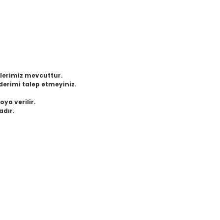
eklerimiz mevcuttur.
derimi talep etmeyiniz.
oya verilir.
adır.