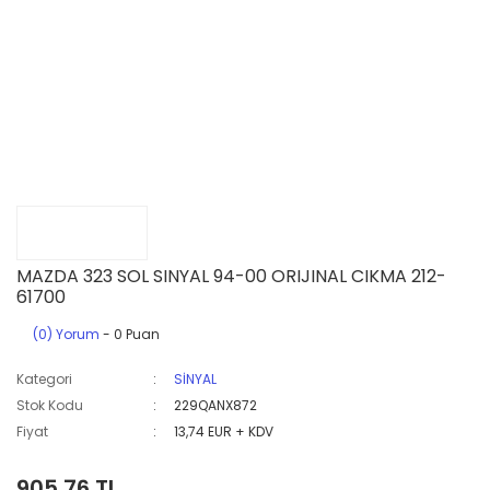
MAZDA 323 SOL SINYAL 94-00 ORIJINAL CIKMA 212-
61700
(0) Yorum
- 0 Puan
Kategori
SİNYAL
Stok Kodu
229QANX872
Fiyat
13,74 EUR + KDV
905,76 TL