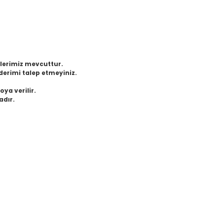
eklerimiz mevcuttur.
derimi talep etmeyiniz.
oya verilir.
adır.