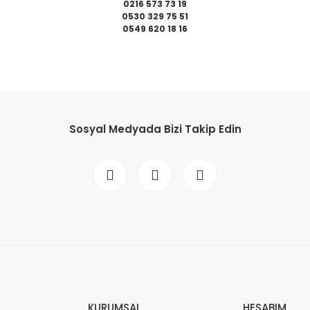
0216 573 73 19
0530 329 75 51
0549 620 18 16
da yetersiz gördüğünüz noktaları öneri formunu kullanarak tarafımıza il
Bu ürüne ilk yorumu siz yapın!
Sosyal Medyada Bizi Takip Edin
Yorum Yaz
Gönder
KURUMSAL
HESABIM