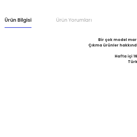
Ürün Bilgisi
Ürün Yorumları
Bir çok model marka
Çıkma ürünler hakkında
Hafta içi 1
Türk