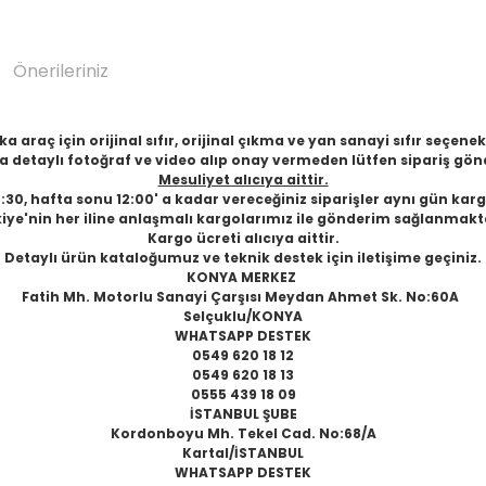
Önerileriniz
 araç için orijinal sıfır, orijinal çıkma ve yan sanayi sıfır seçen
 detaylı fotoğraf ve video alıp onay vermeden lütfen sipariş gön
Mesuliyet alıcıya aittir.
6:30, hafta sonu 12:00' a kadar vereceğiniz siparişler aynı gün karg
iye'nin her iline anlaşmalı kargolarımız ile gönderim sağlanmakt
Kargo ücreti alıcıya aittir.
Detaylı ürün kataloğumuz ve teknik destek için iletişime geçiniz.
KONYA MERKEZ
Fatih Mh. Motorlu Sanayi Çarşısı Meydan Ahmet Sk. No:60A
Selçuklu/KONYA
WHATSAPP DESTEK
0549 620 18 12
0549 620 18 13
0555 439 18 09
İSTANBUL ŞUBE
Kordonboyu Mh. Tekel Cad. No:68/A
Kartal/İSTANBUL
WHATSAPP DESTEK