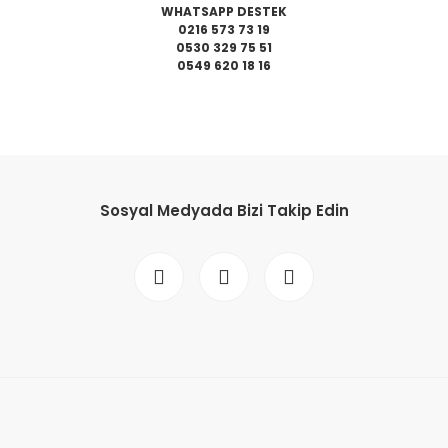
WHATSAPP DESTEK
0216 573 73 19
0530 329 75 51
0549 620 18 16
da yetersiz gördüğünüz noktaları öneri formunu kullanarak tarafımıza il
Bu ürüne ilk yorumu siz yapın!
Sosyal Medyada Bizi Takip Edin
Yorum Yaz