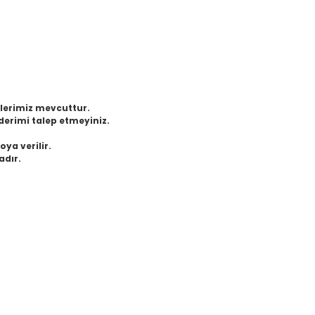
eklerimiz mevcuttur.
derimi talep etmeyiniz.
oya verilir.
adır.