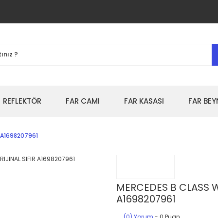
REFLEKTÖR
FAR CAMI
FAR KASASI
FAR BEY
R A1698207961
MERCEDES B CLASS W2
A1698207961
(0) Yorum
- 0 Puan