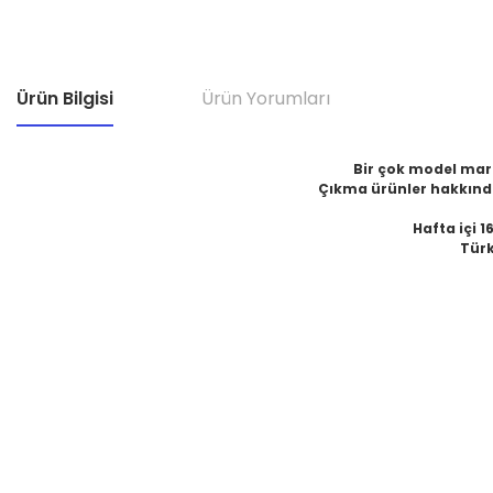
Ürün Bilgisi
Ürün Yorumları
Bir çok model marka
Çıkma ürünler hakkında
Hafta içi 1
Türk