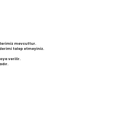
eklerimiz mevcuttur.
derimi talep etmeyiniz.
oya verilir.
adır.