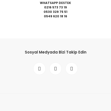
WHATSAPP DESTEK
0216 573 73 19
0530 329 75 51
0549 620 18 16
da yetersiz gördüğünüz noktaları öneri formunu kullanarak tarafımıza il
Bu ürüne ilk yorumu siz yapın!
Sosyal Medyada Bizi Takip Edin
Yorum Yaz