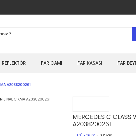
REFLEKTÖR
FAR CAMI
FAR KASASI
FAR BEY
KMA A2038200261
MERCEDES C CLASS W
A2038200261
(0) Yorum
- 0 Puan