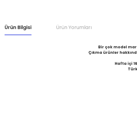
Ürün Bilgisi
Ürün Yorumları
Bir çok model marka
Çıkma ürünler hakkında
Hafta içi 1
Türk