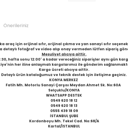
Önerileriniz
 araç için orijinal sıfır, orijinal çıkma ve yan sanayi sıfır seçen
 detaylı fotoğraf ve video alıp onay vermeden lütfen sipariş gön
Mesuliyet alıcıya aittir.
6:30, hafta sonu 12:00' a kadar vereceğiniz siparişler aynı gün karg
iye'nin her iline anlaşmalı kargolarımız ile gönderim sağlanmakt
Kargo ücreti alıcıya aittir.
Detaylı ürün kataloğumuz ve teknik destek için iletişime geçiniz.
KONYA MERKEZ
Fatih Mh. Motorlu Sanayi Çarşısı Meydan Ahmet Sk. No:60A
Selçuklu/KONYA
WHATSAPP DESTEK
0549 620 18 12
0549 620 18 13
0555 439 18 09
İSTANBUL ŞUBE
Kordonboyu Mh. Tekel Cad. No:68/A
Kartal/İSTANBUL