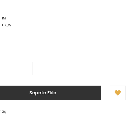
BHM
R + KDV
Sepete Ekle
ylaş