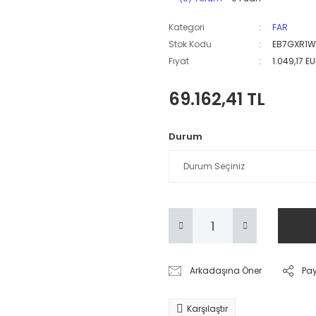
Kategori
FAR
Stok Kodu
EB7GXR1W
Fiyat
1.049,17 E
69.162,41 TL
Durum
Arkadaşına Öner
Pa
Karşılaştır