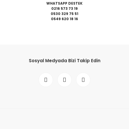
WHATSAPP DESTEK
0216 573 73 19
0530 329 75 51
0549 620 18 16
da yetersiz gördüğünüz noktaları öneri formunu kullanarak tarafımıza il
Bu ürüne ilk yorumu siz yapın!
Sosyal Medyada Bizi Takip Edin
Yorum Yaz