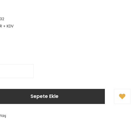
32
UR + KDV
Sepete Ekle
ylaş