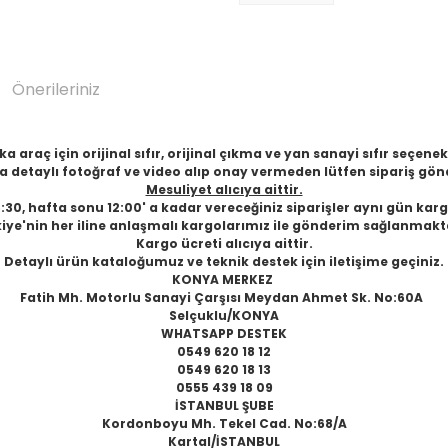
Önerileriniz
 araç için orijinal sıfır, orijinal çıkma ve yan sanayi sıfır seçen
 detaylı fotoğraf ve video alıp onay vermeden lütfen sipariş gön
Mesuliyet alıcıya aittir.
6:30, hafta sonu 12:00' a kadar vereceğiniz siparişler aynı gün karg
iye'nin her iline anlaşmalı kargolarımız ile gönderim sağlanmakt
Kargo ücreti alıcıya aittir.
Detaylı ürün kataloğumuz ve teknik destek için iletişime geçiniz.
KONYA MERKEZ
Fatih Mh. Motorlu Sanayi Çarşısı Meydan Ahmet Sk. No:60A
Selçuklu/KONYA
WHATSAPP DESTEK
0549 620 18 12
0549 620 18 13
0555 439 18 09
İSTANBUL ŞUBE
Kordonboyu Mh. Tekel Cad. No:68/A
Kartal/İSTANBUL