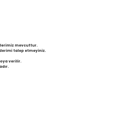
eklerimiz mevcuttur.
derimi talep etmeyiniz.
oya verilir.
adır.