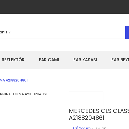
REFLEKTÖR
FAR CAMI
FAR KASASI
FAR BEY
KMA A2188204861
MERCEDES CLS CLASS 
A2188204861
(0) Yorum
- 0 Puan