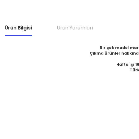
Ürün Bilgisi
Ürün Yorumları
Bir çok model marka
Çıkma ürünler hakkında
Hafta içi 1
Türk