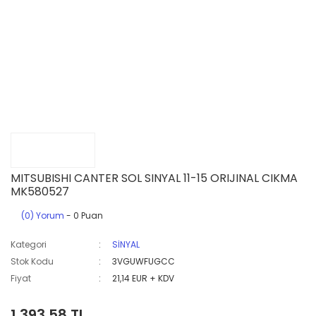
MITSUBISHI CANTER SOL SINYAL 11-15 ORIJINAL CIKMA
MK580527
(0) Yorum
- 0 Puan
Kategori
SİNYAL
Stok Kodu
3VGUWFUGCC
Fiyat
21,14 EUR + KDV
1.393,58 TL