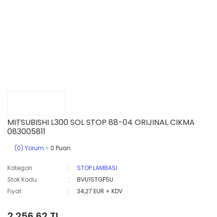
MITSUBISHI L300 SOL STOP 88-04 ORIJINAL CIKMA
083005811
(0) Yorum
- 0 Puan
Kategori
STOP LAMBASI
Stok Kodu
BVU1STGF5U
Fiyat
34,27 EUR + KDV
2.256,62 TL