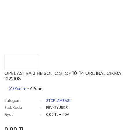
OPEL ASTRA J HB SOL IC STOP 10-14 ORIJINAL CIKMA
1222108
(0) Yorum
- 0 Puan
Kategori
STOP LAMBASI
Stok Kodu
P8VK7YU55R
Fiyat
0,00 TL + KDV
0,00 TL