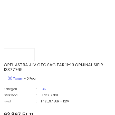
OPEL ASTRA J IV GTC SAG FAR 11-19 ORIJINAL SIFIR
13377765
(0) Yorum
- 0 Puan
Kategori
FAR
Stok Kodu
L17PDHX7KU
Fiyat
1.425,97 EUR + KDV
93.897,51 TL