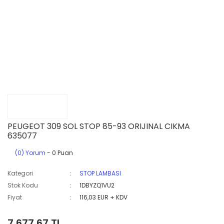
PEUGEOT 309 SOL STOP 85-93 ORIJINAL CIKMA
635077
(0) Yorum
- 0 Puan
Kategori
STOP LAMBASI
Stok Kodu
1DBYZQ1VU2
Fiyat
116,03 EUR + KDV
7.677,67 TL