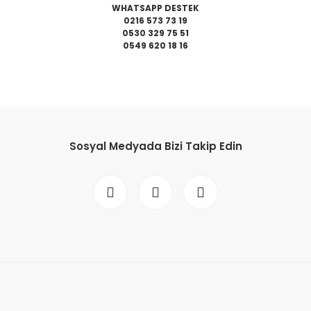
WHATSAPP DESTEK
0216 573 73 19
0530 329 75 51
0549 620 18 16
da yetersiz gördüğünüz noktaları öneri formunu kullanarak tarafımıza il
Bu ürüne ilk yorumu siz yapın!
Sosyal Medyada Bizi Takip Edin
Yorum Yaz