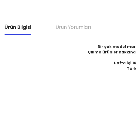
Ürün Bilgisi
Ürün Yorumları
Bir çok model marka
Çıkma ürünler hakkında
Hafta içi 1
Türk