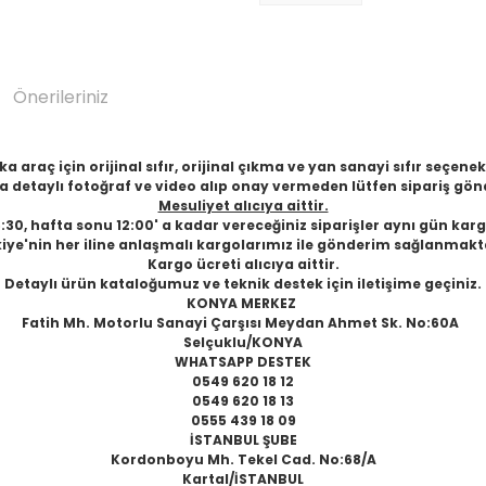
Önerileriniz
 araç için orijinal sıfır, orijinal çıkma ve yan sanayi sıfır seçen
 detaylı fotoğraf ve video alıp onay vermeden lütfen sipariş gön
Mesuliyet alıcıya aittir.
6:30, hafta sonu 12:00' a kadar vereceğiniz siparişler aynı gün karg
iye'nin her iline anlaşmalı kargolarımız ile gönderim sağlanmakt
Kargo ücreti alıcıya aittir.
Detaylı ürün kataloğumuz ve teknik destek için iletişime geçiniz.
KONYA MERKEZ
Fatih Mh. Motorlu Sanayi Çarşısı Meydan Ahmet Sk. No:60A
Selçuklu/KONYA
WHATSAPP DESTEK
0549 620 18 12
0549 620 18 13
0555 439 18 09
İSTANBUL ŞUBE
Kordonboyu Mh. Tekel Cad. No:68/A
Kartal/İSTANBUL