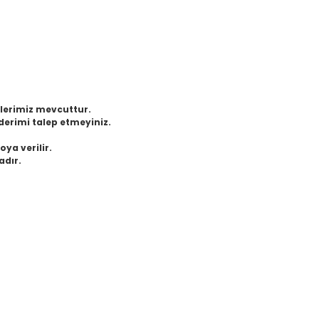
eklerimiz mevcuttur.
derimi talep etmeyiniz.
oya verilir.
adır.