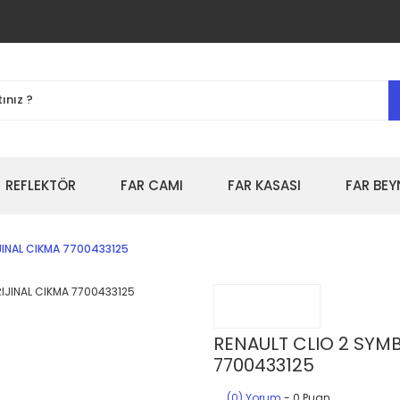
REFLEKTÖR
FAR CAMI
FAR KASASI
FAR BEY
JINAL CIKMA 7700433125
RENAULT CLIO 2 SYMB
7700433125
(0) Yorum
- 0 Puan