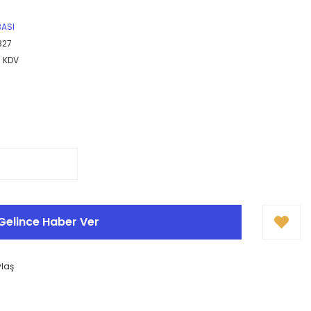
BASI
B27
+ KDV
Gelince Haber Ver
ylaş