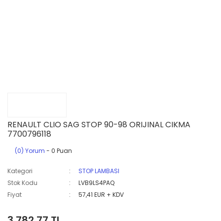
RENAULT CLIO SAG STOP 90-98 ORIJINAL CIKMA
7700796118
(0) Yorum
- 0 Puan
Kategori
STOP LAMBASI
Stok Kodu
LVB9LS4PAQ
Fiyat
57,41 EUR + KDV
3.782,77 TL