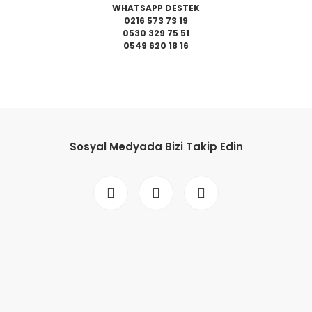
WHATSAPP DESTEK
0216 573 73 19
0530 329 75 51
0549 620 18 16
da yetersiz gördüğünüz noktaları öneri formunu kullanarak tarafımıza il
Bu ürüne ilk yorumu siz yapın!
Sosyal Medyada Bizi Takip Edin
Yorum Yaz