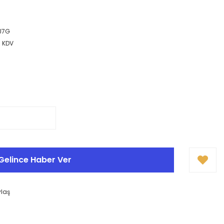
J7G
+ KDV
Gelince Haber Ver
ylaş