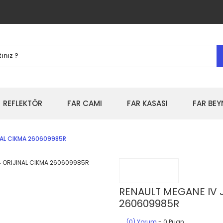
REFLEKTÖR
FAR CAMI
FAR KASASI
FAR BEY
NAL CIKMA 260609985R
RENAULT MEGANE IV 
260609985R
(0) Yorum
- 0 Puan