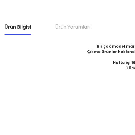
Ürün Bilgisi
Ürün Yorumları
Bir çok model marka
Çıkma ürünler hakkında
Hafta içi 1
Türk