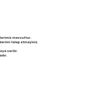
eklerimiz mevcuttur.
derimi talep etmeyiniz.
oya verilir.
adır.