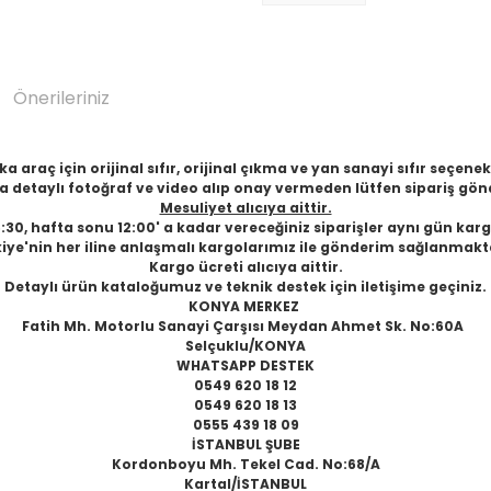
Önerileriniz
 araç için orijinal sıfır, orijinal çıkma ve yan sanayi sıfır seçen
 detaylı fotoğraf ve video alıp onay vermeden lütfen sipariş gön
Mesuliyet alıcıya aittir.
6:30, hafta sonu 12:00' a kadar vereceğiniz siparişler aynı gün karg
iye'nin her iline anlaşmalı kargolarımız ile gönderim sağlanmakt
Kargo ücreti alıcıya aittir.
Detaylı ürün kataloğumuz ve teknik destek için iletişime geçiniz.
KONYA MERKEZ
Fatih Mh. Motorlu Sanayi Çarşısı Meydan Ahmet Sk. No:60A
Selçuklu/KONYA
WHATSAPP DESTEK
0549 620 18 12
0549 620 18 13
0555 439 18 09
İSTANBUL ŞUBE
Kordonboyu Mh. Tekel Cad. No:68/A
Kartal/İSTANBUL