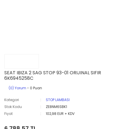
SEAT IBIZA 2 SAG STOP 93-01 ORIJINAL SIFIR
6K6945258C
(0) Yorum
- 0 Puan
Kategori
STOP LAMBASI
Stok Kodu
ZE8NM6SBK1
Fiyat
102,98 EUR + KDV
6.788,57 TL