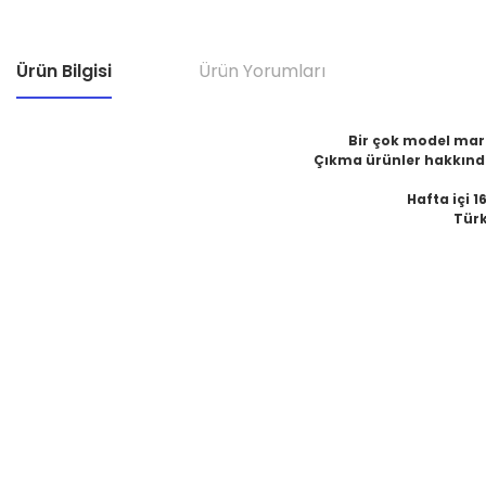
Ürün Bilgisi
Ürün Yorumları
Bir çok model marka
Çıkma ürünler hakkında
Hafta içi 1
Türk