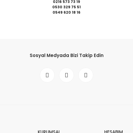
0216 573 73 19
0530 329 75 51
0549 620 18 16
da yetersiz gördüğünüz noktaları öneri formunu kullanarak tarafımıza il
Bu ürüne ilk yorumu siz yapın!
Sosyal Medyada Bizi Takip Edin
Yorum Yaz
Gönder
KURUMSAL
HESABIM