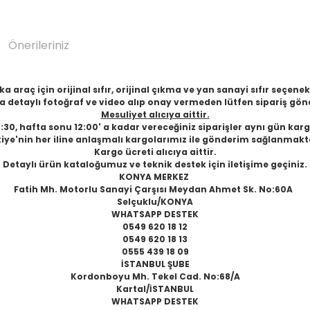
Önerileriniz
 araç için orijinal sıfır, orijinal çıkma ve yan sanayi sıfır seçen
 detaylı fotoğraf ve video alıp onay vermeden lütfen sipariş gön
Mesuliyet alıcıya aittir.
6:30, hafta sonu 12:00' a kadar vereceğiniz siparişler aynı gün karg
iye'nin her iline anlaşmalı kargolarımız ile gönderim sağlanmakt
Kargo ücreti alıcıya aittir.
Detaylı ürün kataloğumuz ve teknik destek için iletişime geçiniz.
KONYA MERKEZ
Fatih Mh. Motorlu Sanayi Çarşısı Meydan Ahmet Sk. No:60A
Selçuklu/KONYA
WHATSAPP DESTEK
0549 620 18 12
0549 620 18 13
0555 439 18 09
İSTANBUL ŞUBE
Kordonboyu Mh. Tekel Cad. No:68/A
Kartal/İSTANBUL
WHATSAPP DESTEK