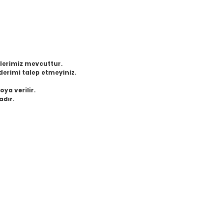
eklerimiz mevcuttur.
derimi talep etmeyiniz.
oya verilir.
adır.