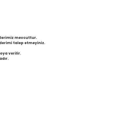
eklerimiz mevcuttur.
derimi talep etmeyiniz.
oya verilir.
adır.