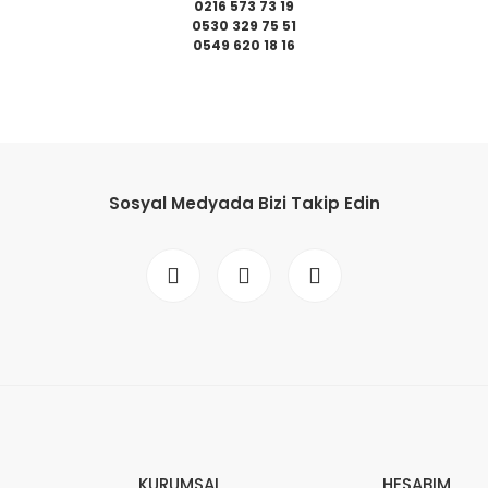
0216 573 73 19
0530 329 75 51
0549 620 18 16
da yetersiz gördüğünüz noktaları öneri formunu kullanarak tarafımıza il
Bu ürüne ilk yorumu siz yapın!
Sosyal Medyada Bizi Takip Edin
Yorum Yaz
Gönder
KURUMSAL
HESABIM