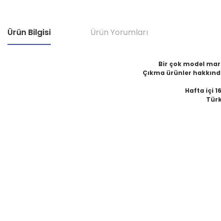
Ürün Bilgisi
Ürün Yorumları
Bir çok model marka
Çıkma ürünler hakkında
Hafta içi 1
Türk