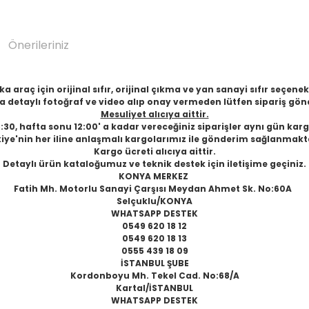
Önerileriniz
 araç için orijinal sıfır, orijinal çıkma ve yan sanayi sıfır seçen
 detaylı fotoğraf ve video alıp onay vermeden lütfen sipariş gön
Mesuliyet alıcıya aittir.
6:30, hafta sonu 12:00' a kadar vereceğiniz siparişler aynı gün karg
iye'nin her iline anlaşmalı kargolarımız ile gönderim sağlanmakt
Kargo ücreti alıcıya aittir.
Detaylı ürün kataloğumuz ve teknik destek için iletişime geçiniz.
KONYA MERKEZ
Fatih Mh. Motorlu Sanayi Çarşısı Meydan Ahmet Sk. No:60A
Selçuklu/KONYA
WHATSAPP DESTEK
0549 620 18 12
0549 620 18 13
0555 439 18 09
İSTANBUL ŞUBE
Kordonboyu Mh. Tekel Cad. No:68/A
Kartal/İSTANBUL
WHATSAPP DESTEK