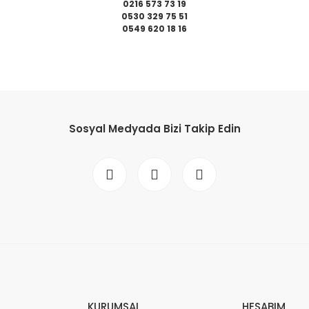
0216 573 73 19
0530 329 75 51
0549 620 18 16
da yetersiz gördüğünüz noktaları öneri formunu kullanarak tarafımıza il
Bu ürüne ilk yorumu siz yapın!
Sosyal Medyada Bizi Takip Edin
Yorum Yaz
Gönder
KURUMSAL
HESABIM