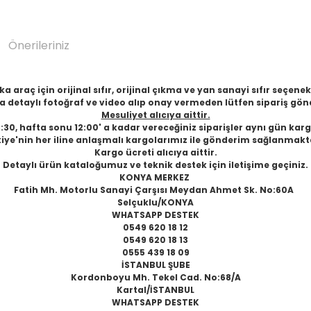
Önerileriniz
 araç için orijinal sıfır, orijinal çıkma ve yan sanayi sıfır seçen
 detaylı fotoğraf ve video alıp onay vermeden lütfen sipariş gön
Mesuliyet alıcıya aittir.
6:30, hafta sonu 12:00' a kadar vereceğiniz siparişler aynı gün karg
iye'nin her iline anlaşmalı kargolarımız ile gönderim sağlanmakt
Kargo ücreti alıcıya aittir.
Detaylı ürün kataloğumuz ve teknik destek için iletişime geçiniz.
KONYA MERKEZ
Fatih Mh. Motorlu Sanayi Çarşısı Meydan Ahmet Sk. No:60A
Selçuklu/KONYA
WHATSAPP DESTEK
0549 620 18 12
0549 620 18 13
0555 439 18 09
İSTANBUL ŞUBE
Kordonboyu Mh. Tekel Cad. No:68/A
Kartal/İSTANBUL
WHATSAPP DESTEK