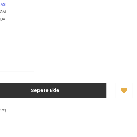
BASI
NGM
KDV
Sepete Ekle
ylaş