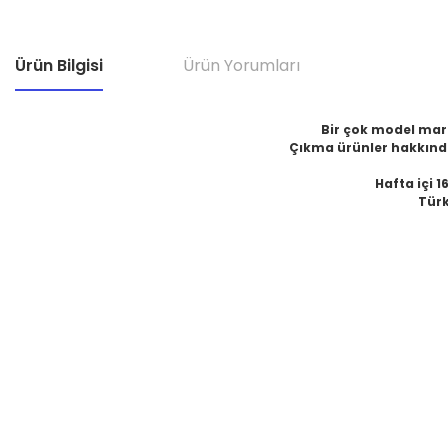
Ürün Bilgisi
Ürün Yorumları
Bir çok model marka
Çıkma ürünler hakkında
Hafta içi 1
Türk