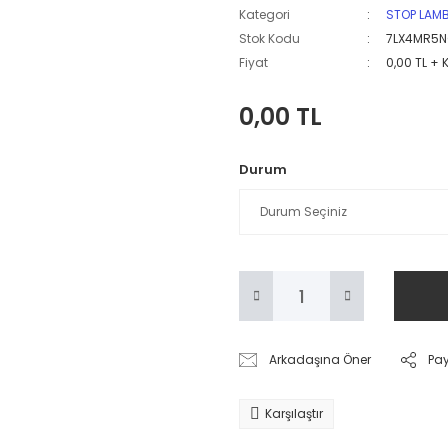
Kategori
STOP LAM
Stok Kodu
7LX4MR5
Fiyat
0,00 TL + 
0,00 TL
Durum
Arkadaşına Öner
Pa
Karşılaştır