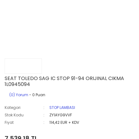
SEAT TOLEDO SAG IC STOP 91-94 ORIJINAL CIKMA
1L0945094
(0) Yorum
- 0 Puan
Kategori
STOP LAMBASI
Stok Kodu
ZY1AYG9VVF
Fiyat
114,42 EUR + KDV
7.539,18 TL