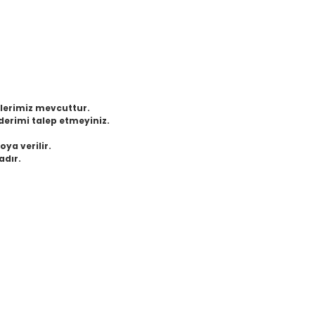
eklerimiz mevcuttur.
derimi talep etmeyiniz.
oya verilir.
adır.