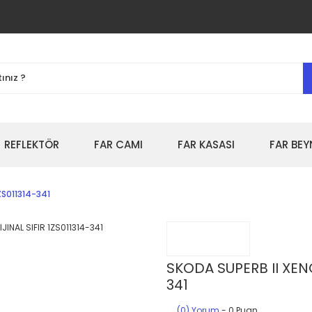
REFLEKTÖR
FAR CAMI
FAR KASASI
FAR BEY
ZS011314-341
SKODA SUPERB II XENO
341
(0) Yorum
- 0 Puan