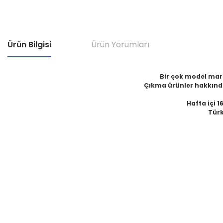
Ürün Bilgisi
Ürün Yorumları
Bir çok model marka
Çıkma ürünler hakkında
Hafta içi 1
Türk