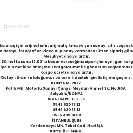
Önerileriniz
 araç için orijinal sıfır, orijinal çıkma ve yan sanayi sıfır seçen
 detaylı fotoğraf ve video alıp onay vermeden lütfen sipariş gön
Mesuliyet alıcıya aittir.
6:30, hafta sonu 12:00' a kadar vereceğiniz siparişler aynı gün karg
iye'nin her iline anlaşmalı kargolarımız ile gönderim sağlanmakt
Kargo ücreti alıcıya aittir.
Detaylı ürün kataloğumuz ve teknik destek için iletişime geçiniz.
KONYA MERKEZ
Fatih Mh. Motorlu Sanayi Çarşısı Meydan Ahmet Sk. No:60A
Selçuklu/KONYA
WHATSAPP DESTEK
0549 620 18 12
0549 620 18 13
0555 439 18 09
İSTANBUL ŞUBE
Kordonboyu Mh. Tekel Cad. No:68/A
Kartal/İSTANBUL