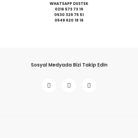
WHATSAPP DESTEK
0216 573 73 19
0530 329 75 51
0549 620 18 16
da yetersiz gördüğünüz noktaları öneri formunu kullanarak tarafımıza il
Bu ürüne ilk yorumu siz yapın!
Sosyal Medyada Bizi Takip Edin
Yorum Yaz