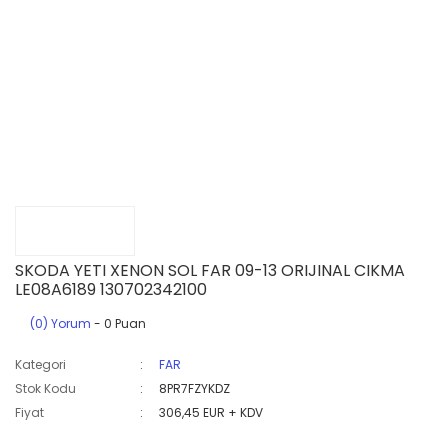
SKODA YETI XENON SOL FAR 09-13 ORIJINAL CIKMA
LE08A6189 130702342100
(0) Yorum
- 0 Puan
Kategori
FAR
Stok Kodu
8PR7FZYKDZ
Fiyat
306,45 EUR + KDV