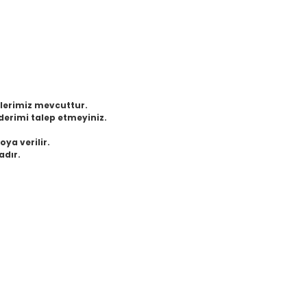
eklerimiz mevcuttur.
derimi talep etmeyiniz.
oya verilir.
adır.