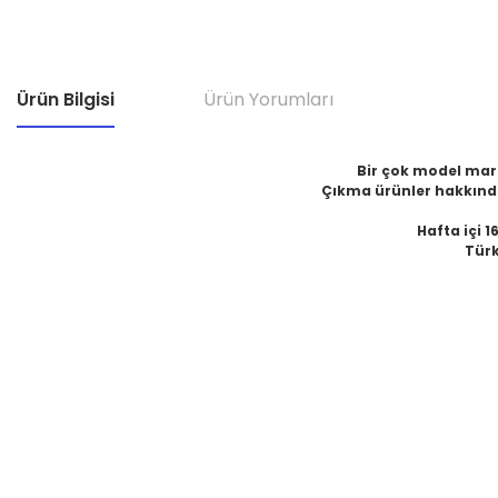
Ürün Bilgisi
Ürün Yorumları
Bir çok model marka
Çıkma ürünler hakkında
Hafta içi 1
Türk