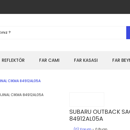
REFLEKTÖR
FAR CAMI
FAR KASASI
FAR BEY
INAL CIKMA 84912AL05A
SUBARU OUTBACK SAG
84912AL05A
(0) Yorum
- 0 Puan