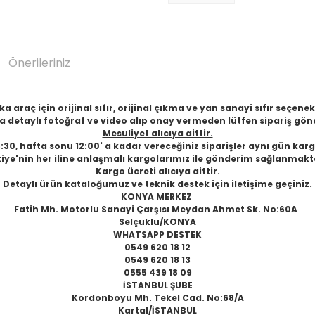
Önerileriniz
 araç için orijinal sıfır, orijinal çıkma ve yan sanayi sıfır seçen
 detaylı fotoğraf ve video alıp onay vermeden lütfen sipariş gön
Mesuliyet alıcıya aittir.
6:30, hafta sonu 12:00' a kadar vereceğiniz siparişler aynı gün karg
iye'nin her iline anlaşmalı kargolarımız ile gönderim sağlanmakt
Kargo ücreti alıcıya aittir.
Detaylı ürün kataloğumuz ve teknik destek için iletişime geçiniz.
KONYA MERKEZ
Fatih Mh. Motorlu Sanayi Çarşısı Meydan Ahmet Sk. No:60A
Selçuklu/KONYA
WHATSAPP DESTEK
0549 620 18 12
0549 620 18 13
0555 439 18 09
İSTANBUL ŞUBE
Kordonboyu Mh. Tekel Cad. No:68/A
Kartal/İSTANBUL