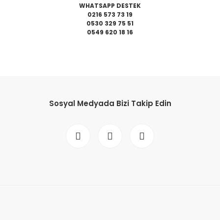
WHATSAPP DESTEK
0216 573 73 19
0530 329 75 51
0549 620 18 16
da yetersiz gördüğünüz noktaları öneri formunu kullanarak tarafımıza il
Bu ürüne ilk yorumu siz yapın!
Sosyal Medyada Bizi Takip Edin
Yorum Yaz