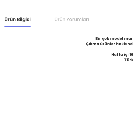
Ürün Bilgisi
Ürün Yorumları
Bir çok model marka
Çıkma ürünler hakkında
Hafta içi 1
Türk