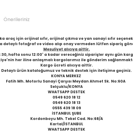
Önerileriniz
 araç için orijinal sıfır, orijinal çıkma ve yan sanayi sıfır seçen
 detaylı fotoğraf ve video alıp onay vermeden lütfen sipariş gön
Mesuliyet alıcıya aittir.
6:30, hafta sonu 12:00' a kadar vereceğiniz siparişler aynı gün karg
iye'nin her iline anlaşmalı kargolarımız ile gönderim sağlanmakt
Kargo ücreti alıcıya aittir.
Detaylı ürün kataloğumuz ve teknik destek için iletişime geçiniz.
KONYA MERKEZ
Fatih Mh. Motorlu Sanayi Çarşısı Meydan Ahmet Sk. No:60A
Selçuklu/KONYA
WHATSAPP DESTEK
0549 620 18 12
0549 620 18 13
0555 439 18 09
İSTANBUL ŞUBE
Kordonboyu Mh. Tekel Cad. No:68/A
Kartal/İSTANBUL
WHATSAPP DESTEK