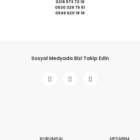
0216 573 73 19
0530 329 75 51
0549 620 18 16
da yetersiz gördüğünüz noktaları öneri formunu kullanarak tarafımıza il
Bu ürüne ilk yorumu siz yapın!
Sosyal Medyada Bizi Takip Edin
Yorum Yaz
Gönder
KURUMSAL
HESABIM