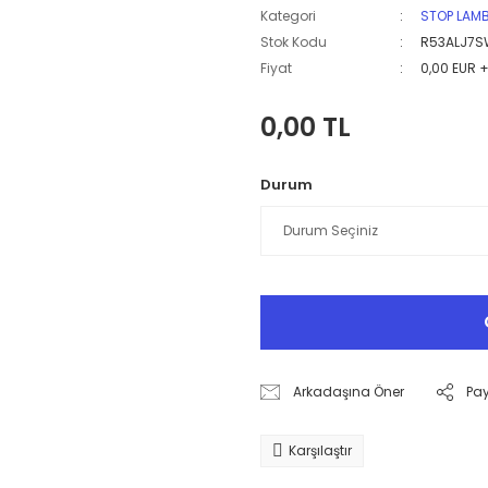
Kategori
STOP LAM
Stok Kodu
R53ALJ7S
Fiyat
0,00 EUR 
0,00 TL
Durum
Arkadaşına Öner
Pa
Karşılaştır