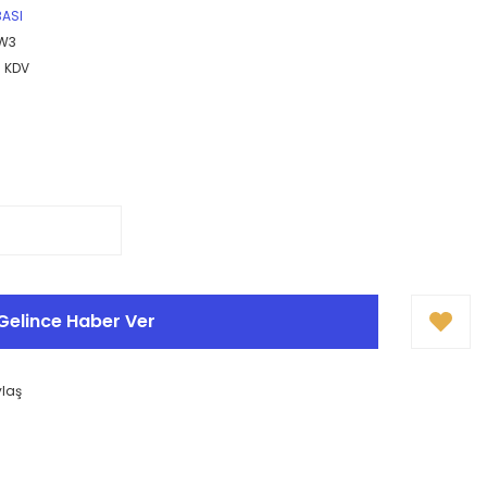
BASI
W3
+ KDV
Gelince Haber Ver
ylaş