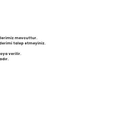
eklerimiz mevcuttur.
derimi talep etmeyiniz.
oya verilir.
adır.