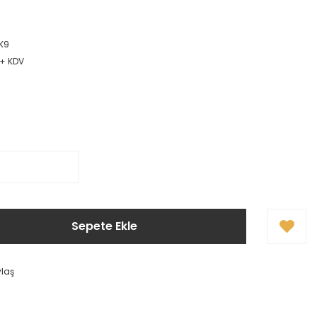
K9
 + KDV
Sepete Ekle
ylaş