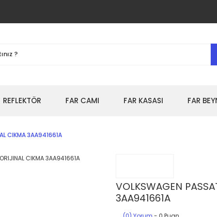
REFLEKTÖR
FAR CAMI
FAR KASASI
FAR BEY
NAL CIKMA 3AA941661A
VOLKSWAGEN PASSAT B
3AA941661A
(0) Yorum
- 0 Puan