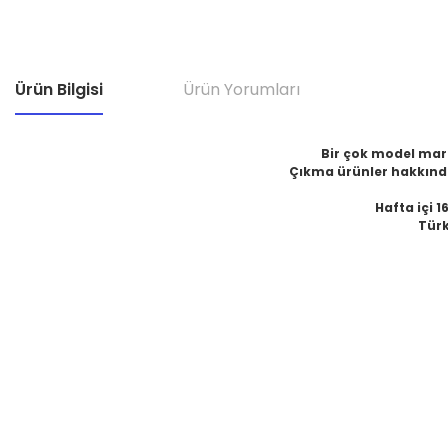
Ürün Bilgisi
Ürün Yorumları
Bir çok model marka
Çıkma ürünler hakkında
Hafta içi 1
Türk