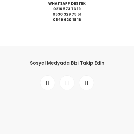
WHATSAPP DESTEK
0216 573 73 19
0530 329 75 51
0549 620 18 16
da yetersiz gördüğünüz noktaları öneri formunu kullanarak tarafımıza il
Bu ürüne ilk yorumu siz yapın!
Sosyal Medyada Bizi Takip Edin
Yorum Yaz