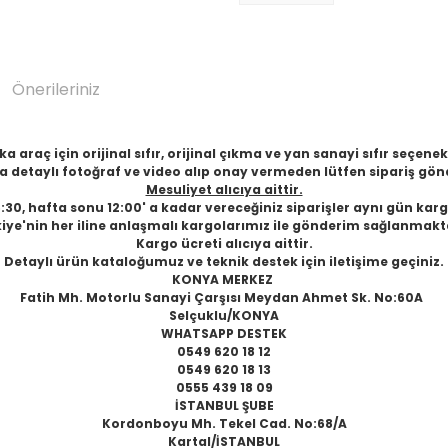
Önerileriniz
 araç için orijinal sıfır, orijinal çıkma ve yan sanayi sıfır seçen
 detaylı fotoğraf ve video alıp onay vermeden lütfen sipariş gön
Mesuliyet alıcıya aittir.
6:30, hafta sonu 12:00' a kadar vereceğiniz siparişler aynı gün karg
iye'nin her iline anlaşmalı kargolarımız ile gönderim sağlanmakt
Kargo ücreti alıcıya aittir.
Detaylı ürün kataloğumuz ve teknik destek için iletişime geçiniz.
KONYA MERKEZ
Fatih Mh. Motorlu Sanayi Çarşısı Meydan Ahmet Sk. No:60A
Selçuklu/KONYA
WHATSAPP DESTEK
0549 620 18 12
0549 620 18 13
0555 439 18 09
İSTANBUL ŞUBE
Kordonboyu Mh. Tekel Cad. No:68/A
Kartal/İSTANBUL