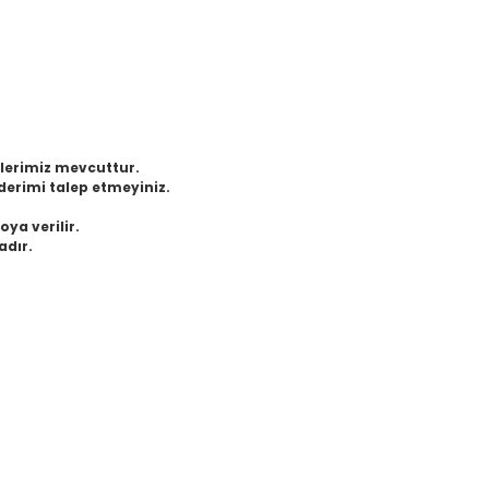
eklerimiz mevcuttur.
derimi talep etmeyiniz.
oya verilir.
adır.