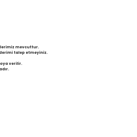
eklerimiz mevcuttur.
derimi talep etmeyiniz.
oya verilir.
adır.