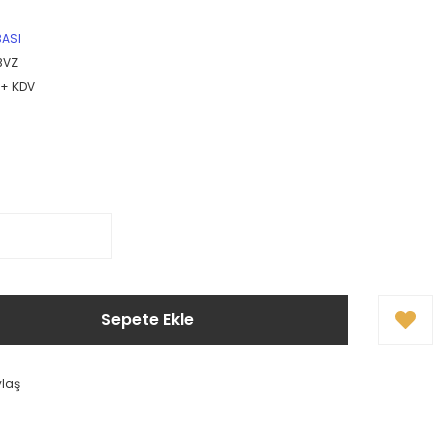
BASI
BVZ
 + KDV
Sepete Ekle
ylaş