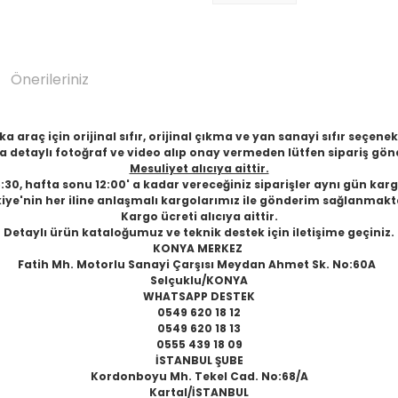
Önerileriniz
 araç için orijinal sıfır, orijinal çıkma ve yan sanayi sıfır seçen
 detaylı fotoğraf ve video alıp onay vermeden lütfen sipariş gön
Mesuliyet alıcıya aittir.
6:30, hafta sonu 12:00' a kadar vereceğiniz siparişler aynı gün karg
iye'nin her iline anlaşmalı kargolarımız ile gönderim sağlanmakt
Kargo ücreti alıcıya aittir.
Detaylı ürün kataloğumuz ve teknik destek için iletişime geçiniz.
KONYA MERKEZ
Fatih Mh. Motorlu Sanayi Çarşısı Meydan Ahmet Sk. No:60A
Selçuklu/KONYA
WHATSAPP DESTEK
0549 620 18 12
0549 620 18 13
0555 439 18 09
İSTANBUL ŞUBE
Kordonboyu Mh. Tekel Cad. No:68/A
Kartal/İSTANBUL