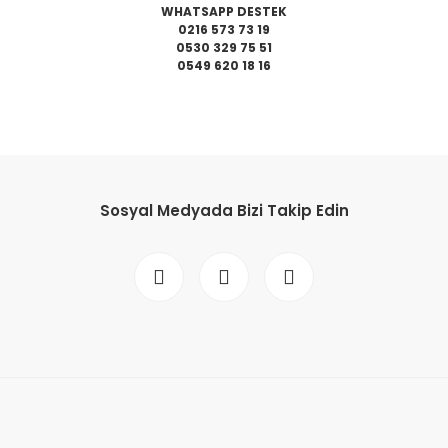
WHATSAPP DESTEK
0216 573 73 19
0530 329 75 51
0549 620 18 16
da yetersiz gördüğünüz noktaları öneri formunu kullanarak tarafımıza il
Bu ürüne ilk yorumu siz yapın!
Sosyal Medyada Bizi Takip Edin
Yorum Yaz