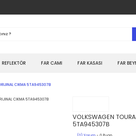
REFLEKTÖR
FAR CAMI
FAR KASASI
FAR BEY
ORIJINAL CIKMA 5TA945307B
VOLKSWAGEN TOURAN 
5TA945307B
(0) Yorum
- 0 Puan