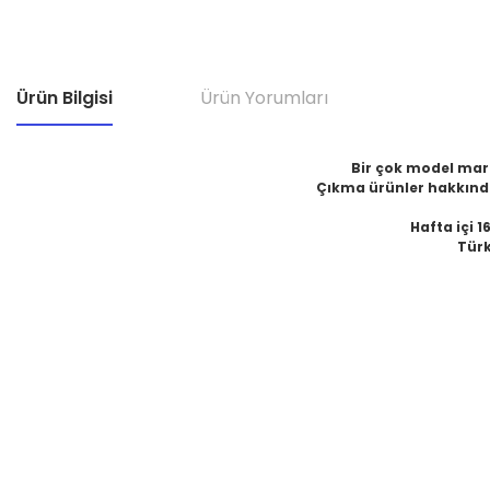
Ürün Bilgisi
Ürün Yorumları
Bir çok model marka
Çıkma ürünler hakkında
Hafta içi 1
Türk