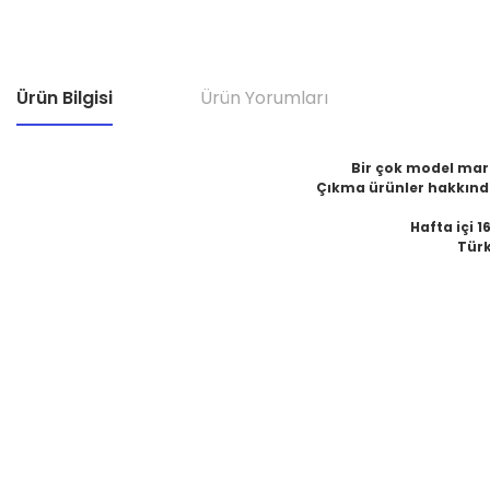
Ürün Bilgisi
Ürün Yorumları
Bir çok model marka
Çıkma ürünler hakkında
Hafta içi 1
Türk