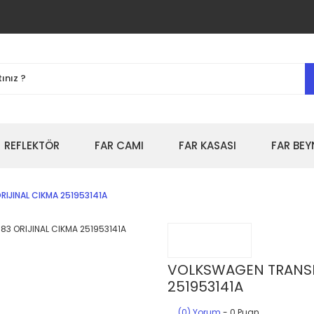
REFLEKTÖR
FAR CAMI
FAR KASASI
FAR BEY
IJINAL CIKMA 251953141A
VOLKSWAGEN TRANSPO
251953141A
(0) Yorum
- 0 Puan