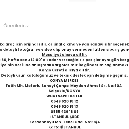
Önerileriniz
 araç için orijinal sıfır, orijinal çıkma ve yan sanayi sıfır seçen
 detaylı fotoğraf ve video alıp onay vermeden lütfen sipariş gön
Mesuliyet alıcıya aittir.
6:30, hafta sonu 12:00' a kadar vereceğiniz siparişler aynı gün karg
iye'nin her iline anlaşmalı kargolarımız ile gönderim sağlanmakt
Kargo ücreti alıcıya aittir.
Detaylı ürün kataloğumuz ve teknik destek için iletişime geçiniz.
KONYA MERKEZ
Fatih Mh. Motorlu Sanayi Çarşısı Meydan Ahmet Sk. No:60A
Selçuklu/KONYA
WHATSAPP DESTEK
0549 620 18 12
0549 620 18 13
0555 439 18 09
İSTANBUL ŞUBE
Kordonboyu Mh. Tekel Cad. No:68/A
Kartal/İSTANBUL