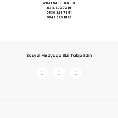
WHATSAPP DESTEK
0216 573 73 19
0530 329 75 51
0549 620 18 16
da yetersiz gördüğünüz noktaları öneri formunu kullanarak tarafımıza il
Bu ürüne ilk yorumu siz yapın!
Sosyal Medyada Bizi Takip Edin
Yorum Yaz