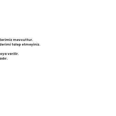
eklerimiz mevcuttur.
derimi talep etmeyiniz.
oya verilir.
adır.