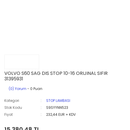
VOLVO S60 SAG DIS STOP 10-16 ORIJINAL SIFIR
31395931
(0) Yorum
- 0 Puan
Kategori
STOP LAMBASI
Stok Kodu
S9SYYNN523
Fiyat
232,44 EUR + KDV
15.380,48 TL