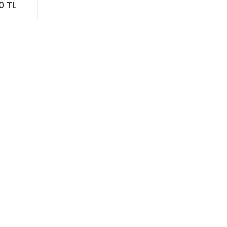
0 TL
13W030