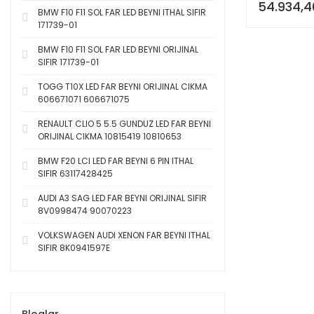
54.934,4
CIKMA 6G33
BMW F10 F11 SOL FAR LED BEYNI ITHAL SIFIR
171739-01
BMW F10 F11 SOL FAR LED BEYNI ORIJINAL
SIFIR 171739-01
TOGG T10X LED FAR BEYNI ORIJINAL CIKMA
606671071 606671075
RENAULT CLIO 5 5.5 GUNDUZ LED FAR BEYNI
ORIJINAL CIKMA 10815419 10810653
BMW F20 LCI LED FAR BEYNI 6 PIN ITHAL
SIFIR 63117428425
AUDI A3 SAG LED FAR BEYNI ORIJINAL SIFIR
8V0998474 90070223
VOLKSWAGEN AUDI XENON FAR BEYNI ITHAL
SIFIR 8K0941597E