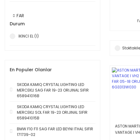
FAR
F
Durum
İKİNCİ EL (1)
Stoktakile
En Populer Olanlar
SKODA KAMIQ CRYSTAL LIGHTING LED
MERCEKLI SAG FAR 19-23 ORIJINAL SIFIR
658941016B
SKODA KAMIQ CRYSTAL LIGHTING LED
MERCEKLI SOL FAR 19-23 ORIJINAL SIFIR
658941015B
ASTON MARTI
BMW F10 F11 SAG FAR LED BEYNI ITHAL SIFIR
VANTAGE I VH
171739-02
FAR 05-18 OR