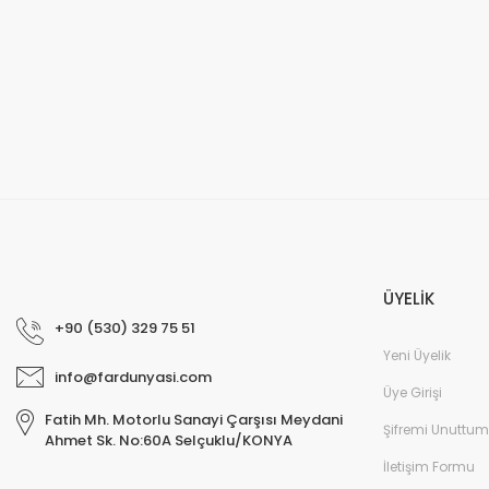
ÜYELİK
+90 (530) 329 75 51
Yeni Üyelik
info@fardunyasi.com
Üye Girişi
Fatih Mh. Motorlu Sanayi Çarşısı Meydani
Şifremi Unuttum
Ahmet Sk. No:60A Selçuklu/KONYA
İletişim Formu